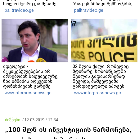
ხოლო მეორე და მესამე
"რაც ეს ამბავი ჩემს ოჯახს,
ეტაპებზე...
ჩემს ანასტასიას გადახდა
palitravideo.ge
palitravideo.ge
თავს, მის მერე მე მე არ
ვარ"
ადვოკატი -
32 წლის ქალი, რომელიც
მტკიცებულებების არ
მდინარე ხობისწყალში
არსებობის საფუძველზე,
შვილის გადასარჩენად
ნია იმნაძის აღკვეთის
შევიდა, მაშველებმა
ღონისძიების გარეშე
გარდაცვლილი იპოვეს
დატოვებას მოვითხოვთ
www.interpressnews.ge
www.interpressnews.ge
ბიზნესი
/
12.03.2019 / 12:34
„100 მლნ-ის ინვესტიციის წარმოჩენა,