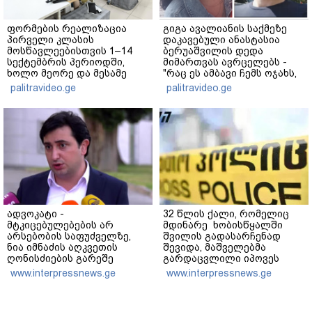
ფორმების რეალიზაცია
გიგა ავალიანის საქმეზე
პირველი კლასის
დაკავებული ანასტასია
მოსწავლეებისთვის 1–14
ბერუაშვილის დედა
სექტემბრის პერიოდში,
მიმართვას ავრცელებს -
ხოლო მეორე და მესამე
"რაც ეს ამბავი ჩემს ოჯახს,
ეტაპებზე...
ჩემს ანასტასიას გადახდა
palitravideo.ge
palitravideo.ge
თავს, მის მერე მე მე არ
ვარ"
ადვოკატი -
32 წლის ქალი, რომელიც
მტკიცებულებების არ
მდინარე ხობისწყალში
არსებობის საფუძველზე,
შვილის გადასარჩენად
ნია იმნაძის აღკვეთის
შევიდა, მაშველებმა
ღონისძიების გარეშე
გარდაცვლილი იპოვეს
დატოვებას მოვითხოვთ
www.interpressnews.ge
www.interpressnews.ge