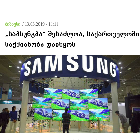
საქართველოს აბრალებენ
- საფიქრალი ის არის,
ომის დაწყებას, 21-ე
საიდან მოდის ეს
საუკუნის სერგო
დავალება, რატომ
ორჯონიკიძეები ვერ და არ
ალაპარაკეს ბარამიძეს ის,
ახსენებენ რუსეთს
რაც ილაპარაკა
ბიზნესი
/
13.03.2019 / 11:11
„სამსუნგმა“ შესაძლოა, საქართველოში
საქმიანობა დაიწყოს