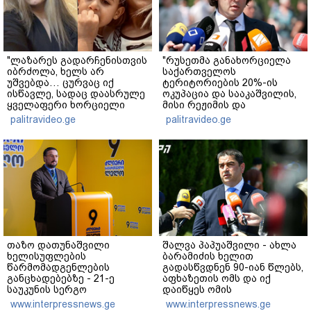
"ლაზარეს გადარჩენისთვის
"რუსეთმა განახორციელა
იბრძოლა, ხელს არ
საქართველოს
უშვებდა… ცურვაც იქ
ტერიტორიების 20%-ის
ისწავლე, სადაც დაასრულე
ოკუპაცია და სააკაშვილის,
ყველაფერი ხორციელი
მისი რეჟიმის და
ცხოვრებიდან" – რას წერს
"ნაცმოძრაობის" ღალატი
palitravideo.ge
palitravideo.ge
ხობში დაღუპული დედა-
ვერანაირად ვერ
შვილის ახლობელი?
გადაფარავს ამ
დანაშაულს" - ირაკლი
კობახიძე
თაზო დათუნაშვილი
შალვა პაპუაშვილი - ახლა
ხელისუფლების
ბარამიძის ხელით
წარმომადგენლების
გადასწვდნენ 90-იან წლებს,
განცხადებებზე - 21-ე
აფხაზეთის ომს და იქ
საუკუნის სერგო
დაიწყეს ომის
ორჯონიკიძეები,
დანაშაულების დაბრალება
www.interpressnews.ge
www.interpressnews.ge