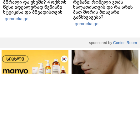
მშრალი და უხეში? 4 ოქროს
რეჰანი: რომელი ჯობს
წესი იდეალურად წვნიანი
სალათისთვის და რა არის
სტეიკისა და მწვადისთვის
მათ შორის მთავარი
განსხვავება?
gemrielia.ge
gemrielia.ge
sponsored by
ContentRoom
ფერმენტირებული
როდის არის ხალი საშიში
ინგრედიენტები კანის
და როგორია მისი
მოვლაში - კორეული
მოშორების მარტივი და
ინოვაციური ბრენდი Manyo
უსაფრთხო გზები
საქართველოშია