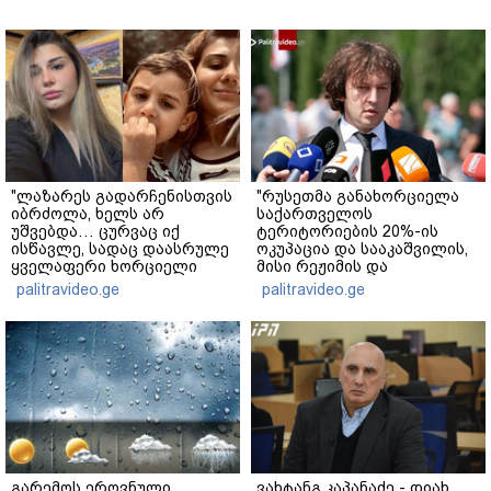
"ლაზარეს გადარჩენისთვის
"რუსეთმა განახორციელა
იბრძოლა, ხელს არ
საქართველოს
უშვებდა… ცურვაც იქ
ტერიტორიების 20%-ის
ისწავლე, სადაც დაასრულე
ოკუპაცია და სააკაშვილის,
ყველაფერი ხორციელი
მისი რეჟიმის და
ცხოვრებიდან" – რას წერს
"ნაცმოძრაობის" ღალატი
palitravideo.ge
palitravideo.ge
ხობში დაღუპული დედა-
ვერანაირად ვერ
შვილის ახლობელი?
გადაფარავს ამ
დანაშაულს" - ირაკლი
კობახიძე
გარემოს ეროვნული
ვახტანგ კაპანაძე - დიახ,