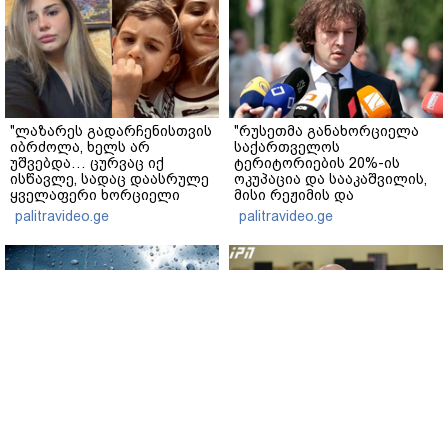
"ლაზარეს გადარჩენისთვის
"რუსეთმა განახორციელა
იბრძოლა, ხელს არ
საქართველოს
უშვებდა… ცურვაც იქ
ტერიტორიების 20%-ის
ისწავლე, სადაც დაასრულე
ოკუპაცია და სააკაშვილის,
ყველაფერი ხორციელი
მისი რეჟიმის და
ცხოვრებიდან" – რას წერს
"ნაცმოძრაობის" ღალატი
palitravideo.ge
palitravideo.ge
ხობში დაღუპული დედა-
ვერანაირად ვერ
შვილის ახლობელი?
გადაფარავს ამ
დანაშაულს" - ირაკლი
კობახიძე
გარემოს ეროვნული
ვახტანგ კაპანაძე - დიახ,
სააგენტოს ინფორმაციით,
ომი დაიწყო რუსეთმა და
9-11 აგვისტოს
წერტილი!
საქართველოში