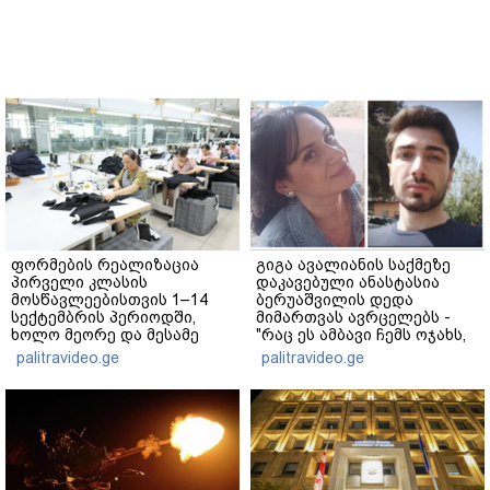
ფორმების რეალიზაცია
გიგა ავალიანის საქმეზე
პირველი კლასის
დაკავებული ანასტასია
მოსწავლეებისთვის 1–14
ბერუაშვილის დედა
სექტემბრის პერიოდში,
მიმართვას ავრცელებს -
ხოლო მეორე და მესამე
"რაც ეს ამბავი ჩემს ოჯახს,
ეტაპებზე...
ჩემს ანასტასიას გადახდა
palitravideo.ge
palitravideo.ge
თავს, მის მერე მე მე არ
ვარ"