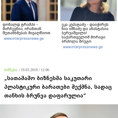
დონალდ ტრამპი -
ეკა კუპატაძე - დაიჭირეს
მირჩევნია, ირანთან
ნია იმნაძე და ანასტასია
შეთანხმებას მივაღწიოთ
ბერუაშვილი!
საქართველომ მორიგი
www.interpressnews.ge
ბრძოლა მოუგო
მკვლელებს! იმნაძე-
www.interpressnews.ge
ნავროზაშვილები არიან
მანიპულატორები,
კადრებში მე ვნახე თამუნა
ნავროზაშვილის
ისტერიკების ფონზე
ბიზნესი
/
19.03.2019 / 12:06
წყნარად მდგარი პოლიცია
„სათამაშო ბიზნესმა საკუთარი
პლასტიკური ბარათები შექმნა, სადაც
თანხის ბრუნვა დაფარულია“