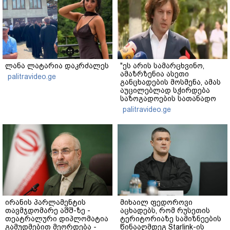
ლანა ლატარია დაკრძალეს
"ეს არის სამარცხვინო,
ამაზრზენია ასეთი
palitravideo.ge
განცხადების მოსმენა, ამას
აუცილებლად სჭირდება
საზოგადოების სათანადო
რეაქცია" - ირაკლი
palitravideo.ge
კობახიძე
ირანის პარლამენტის
მიხაილ ფედოროვი
თავმჯდომარე აშშ-ზე -
აცხადებს, რომ რუსეთის
თეატრალური დიპლომატია
ტერიტორიაზე სამიზნეების
გამუდმებით მეორდება -
წინააღმდეგ Starlink-ის