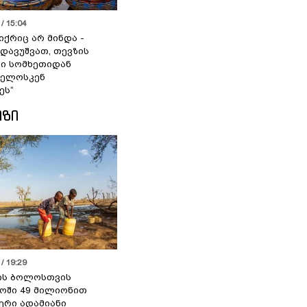
/ 15:04
იქრიც არ მინდა -
 დავუშვათ, თევზის
დი სომხეთიდან
ველოსკენ
ეს“
ᲘᲖᲘ
/ 19:29
ის ბოლოსთვის
ოში 49 მილიონით
იერი ადამიანი