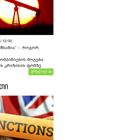
/ 12:00
 შხამია“ - როგორ
ომპანიების მოგება
ს კრიზისის ფონზე
ვრცლად
ᲔᲗᲘ