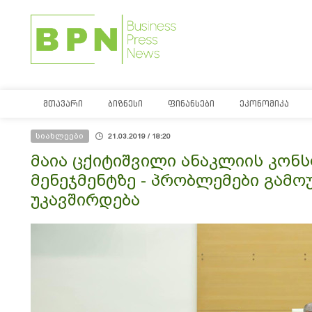
ᲛᲗᲐᲕᲐᲠᲘ
ᲑᲘᲖᲜᲔᲡᲘ
ᲤᲘᲜᲐᲜᲡᲔᲑᲘ
ᲔᲙᲝᲜᲝᲛᲘᲙᲐ
სიახლეები
21.03.2019 / 18:20
მაია ცქიტიშვილი ანაკლიის კონ
მენეჯმენტზე - პრობლემები გამ
უკავშირდება