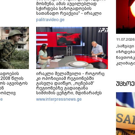
მოსმენა, ამას აუცილებლად
სჭირდება საზოგადოების
სათანადო რეაქცია" - ირაკლი
კობახიძე
palitravideo.ge
11.07.2026 
„საწვავი
იზრდება
ნავთობკ
კლიმატი
გადოების
ირაკლი მელაშვილი - როგორც
2008 წლის
კი ოპოზიციამ რეგიონებში
ᲣᲪᲮᲝ
ოს აგვისტოს
გასვლა დაიწყო, „ოცნებამ“
ან
რეგიონებზე გადაიტანა
თობლივ
სიმძიმის ცენტრი, მდინარაძეს
ელებენ
პოლიტიკური ფუნქცია ექნება:
ge
www.interpressnews.ge
არჩევნებისთვის მოამზადოს
საქართველო - მათი ამოცანაა,
მაქსიმალური უზრუნველყოფა
ოპოზიციის დასაქსაქსად