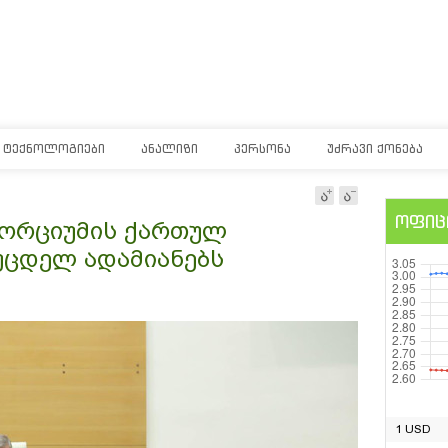
ᲢᲔᲥᲜᲝᲚᲝᲒᲘᲔᲑᲘ
ᲐᲜᲐᲚᲘᲖᲘ
ᲞᲔᲠᲡᲝᲜᲐ
ᲣᲫᲠᲐᲕᲘ ᲥᲝᲜᲔᲑᲐ
ოფიც
სორციუმის ქართულ
ოუცდელ ადამიანებს
1 USD