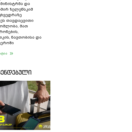
 მინისტრმა და
მირ ზელენსკიმ
შეხვედრაზე
ეს თავდაცვითი
ომლობა, მათ
რონების,
იკის, ნავთობისა და
ფეროში
ატია
ᲛᲔᲜᲓᲔᲑᲣᲚᲘ