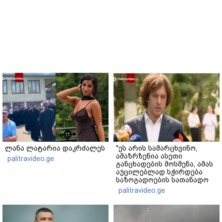
ლანა ლატარია დაკრძალეს
"ეს არის სამარცხვინო,
ამაზრზენია ასეთი
palitravideo.ge
განცხადების მოსმენა, ამას
აუცილებლად სჭირდება
საზოგადოების სათანადო
რეაქცია" - ირაკლი
palitravideo.ge
კობახიძე