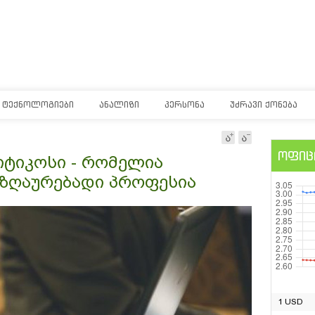
ᲢᲔᲥᲜᲝᲚᲝᲒᲘᲔᲑᲘ
ᲐᲜᲐᲚᲘᲖᲘ
ᲞᲔᲠᲡᲝᲜᲐ
ᲣᲫᲠᲐᲕᲘ ᲥᲝᲜᲔᲑᲐ
ოფიც
იტიკოსი - რომელია
აზღაურებადი პროფესია
1 USD