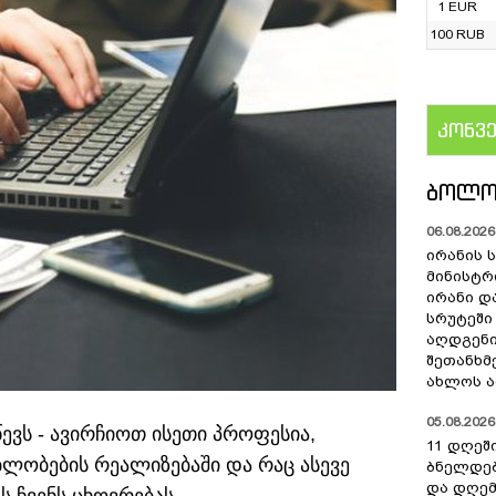
1 EUR
100 RUB
კონვ
US
ᲑᲝᲚᲝ
06.08.2026 
ირანის 
მინისტრ
ირანი დ
სრუტეში
აღდგენი
შეთანხმ
ახლოს ა
05.08.2026 
ევს - ავირჩიოთ ისეთი პროფესია,
11 დღეშ
ბლობების რეალიზებაში და რაც ასევე
ბნელდებ
და დღე