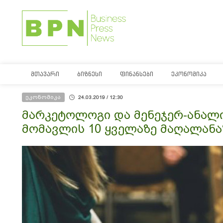
ᲛᲗᲐᲕᲐᲠᲘ
ᲑᲘᲖᲜᲔᲡᲘ
ᲤᲘᲜᲐᲜᲡᲔᲑᲘ
ᲔᲙᲝᲜᲝᲛᲘᲙᲐ
ეკონომიკა
24.03.2019 / 12:30
მარკეტოლოგი და მენეჯერ-ანალ
მომავლის 10 ყველაზე მაღალან