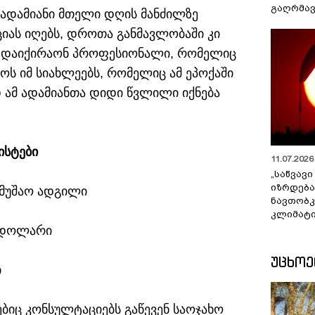
გაღრმავ
 ადამიანი მთელი დღის მანძილზე
იას იღებს, დროთა განმავლობაში კი
მა დაიქირაონ პროფესიონალი, რომელიც
ს იმ სიახლეებს, რომელიც ამ ეპოქაში
დ ამ ადამიანთა დიდი წვლილი იქნება
ისტები
11.07.2026 
„საწვავი
იზრდება
ამუშაო ადგილი
ნავთობკ
კლიმატი
0 დოლარი
ᲣᲪᲮᲝ
ი
ებიც კონსულტაციებს გაწევენ საოჯახო