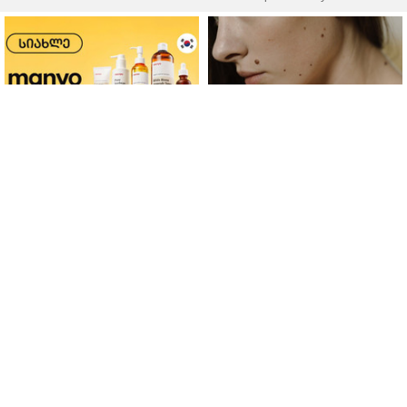
ფერმენტირებული
როდის არის ხალი საშიში
ინგრედიენტები კანის
და როგორია მისი
მოვლაში - კორეული
მოშორების მარტივი და
ინოვაციური ბრენდი Manyo
უსაფრთხო გზები
საქართველოშია