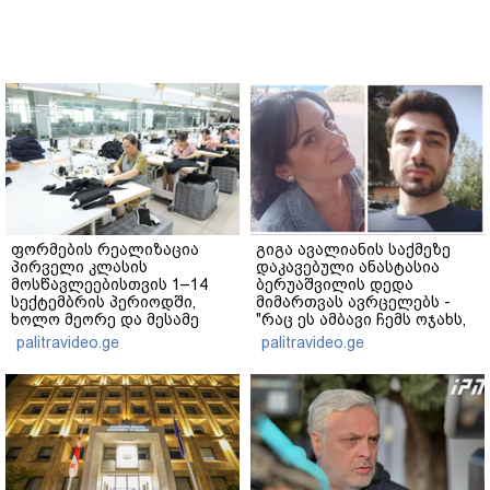
ფორმების რეალიზაცია
გიგა ავალიანის საქმეზე
პირველი კლასის
დაკავებული ანასტასია
მოსწავლეებისთვის 1–14
ბერუაშვილის დედა
სექტემბრის პერიოდში,
მიმართვას ავრცელებს -
ხოლო მეორე და მესამე
"რაც ეს ამბავი ჩემს ოჯახს,
ეტაპებზე...
ჩემს ანასტასიას გადახდა
palitravideo.ge
palitravideo.ge
თავს, მის მერე მე მე არ
ვარ"