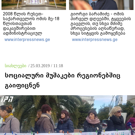
2008 წლის რუსეთ-
გიორგი ბარამიძე - ომის
საქართველოს ომის მე-18
პირველ დღეებში, ტყვეების
წლისთავთან
გაცვლის, თუ სხვა მძიმე
დაკავშირებით
პროცესების აღსაწერად,
ადმინისტრაციულ
სხვა სიტყვის გამოყენება
შენობებზე სახელმწიფო
აჯობებდა - არასდროს
www.interpressnews.ge
www.interpressnews.ge
დროშები დაეშვა
მითქვამს, რომ ჩვენები
ხელებაწეულს ან
დატყვევებულს
"ხვრეტდნენ", ეგ არასდროს
მინახავს და არც რაიმე
სიახლეები
/
25.03.2019 / 11:18
ფაქტი ვიცი
სოციალური მუშაკები რეგიონებშიც
გაიფიცნენ