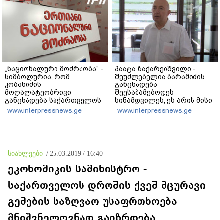
დანაშაულს" - ირაკლი
კობახიძე
„ნაციონალური მოძრაობა“ -
პაატა ზაქარეიშვილი -
სიმბოლურია, რომ
შეუძლებელია ბარამიძის
კობახიძის
განცხადება
მოღალატეობრივი
შეესაბამებოდეს
განცხადება საქართველოს
სინამდვილეს, ეს არის მისი
თავისუფლებისთვის
მოსაზრება, აბსოლუტურად
www.interpressnews.ge
www.interpressnews.ge
შეწირული გმირების
ამოვარდნილი
მემორიალზე გაკეთდა
რეალობიდან - არ მიმაჩნია,
რომ ამის გამო მის
წინააღმდეგ სისხლის
სამართლის საქმე უნდა
სიახლეები
/
25.03.2019 / 16:40
აღიძრას
ეკონომიკის სამინისტრო -
საქართველოს დროშის ქვეშ მცურავი
გემების საზღვაო უსაფრთხოება
მნიშვნელოვნად გაიზრდება