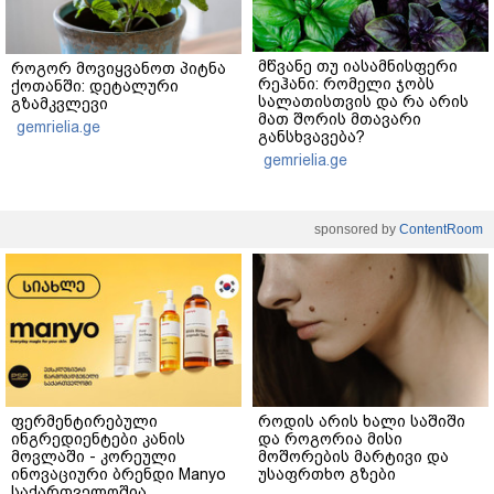
მწვანე თუ იასამნისფერი
როგორ მოვიყვანოთ პიტნა
რეჰანი: რომელი ჯობს
ქოთანში: დეტალური
სალათისთვის და რა არის
გზამკვლევი
მათ შორის მთავარი
gemrielia.ge
განსხვავება?
gemrielia.ge
sponsored by
ContentRoom
ფერმენტირებული
როდის არის ხალი საშიში
ინგრედიენტები კანის
და როგორია მისი
მოვლაში - კორეული
მოშორების მარტივი და
ინოვაციური ბრენდი Manyo
უსაფრთხო გზები
საქართველოშია