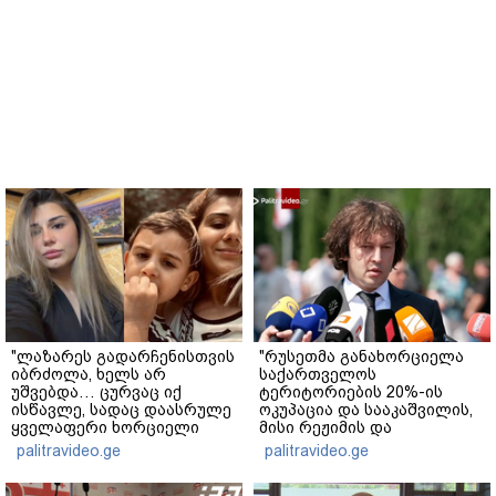
"ლაზარეს გადარჩენისთვის
"რუსეთმა განახორციელა
იბრძოლა, ხელს არ
საქართველოს
უშვებდა… ცურვაც იქ
ტერიტორიების 20%-ის
ისწავლე, სადაც დაასრულე
ოკუპაცია და სააკაშვილის,
ყველაფერი ხორციელი
მისი რეჟიმის და
ცხოვრებიდან" – რას წერს
"ნაცმოძრაობის" ღალატი
palitravideo.ge
palitravideo.ge
ხობში დაღუპული დედა-
ვერანაირად ვერ
შვილის ახლობელი?
გადაფარავს ამ