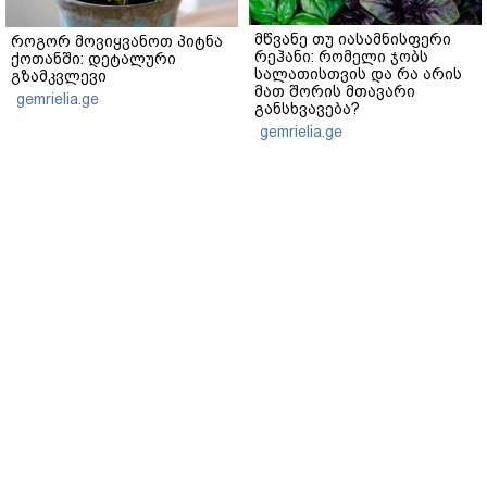
მწვანე თუ იასამნისფერი
როგორ მოვიყვანოთ პიტნა
რეჰანი: რომელი ჯობს
ქოთანში: დეტალური
სალათისთვის და რა არის
გზამკვლევი
მათ შორის მთავარი
gemrielia.ge
განსხვავება?
gemrielia.ge
sponsored by
ContentRoom
ფერმენტირებული
როდის არის ხალი საშიში
ინგრედიენტები კანის
და როგორია მისი
მოვლაში - კორეული
მოშორების მარტივი და
ინოვაციური ბრენდი Manyo
უსაფრთხო გზები
საქართველოშია