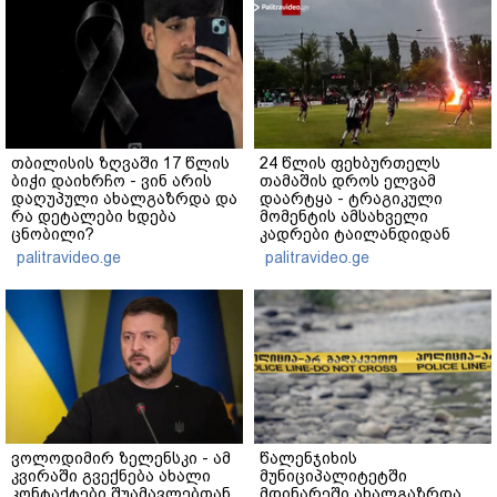
თბილისის ზღვაში 17 წლის
24 წლის ფეხბურთელს
ბიჭი დაიხრჩო - ვინ არის
თამაშის დროს ელვამ
დაღუპული ახალგაზრდა და
დაარტყა - ტრაგიკული
რა დეტალები ხდება
მომენტის ამსახველი
ცნობილი?
კადრები ტაილანდიდან
მედიაში ვრცელდება
palitravideo.ge
palitravideo.ge
ვოლოდიმირ ზელენსკი - ამ
წალენჯიხის
კვირაში გვექნება ახალი
მუნიციპალიტეტში
კონტაქტები შუამავლებთან
მდინარეში ახალგაზრდა