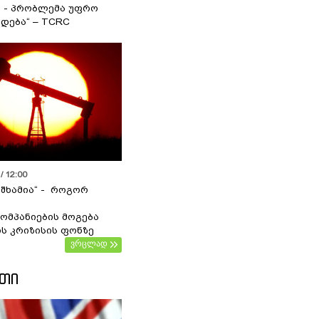
ა - პრობლემა უფრო
დება“ – TCRC
/ 12:00
 შხამია“ - როგორ
ომპანიების მოგება
ს კრიზისის ფონზე
ვრცლად
ᲔᲗᲘ