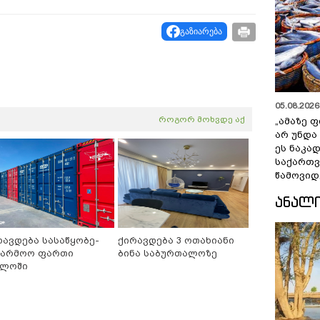
გაზიარება
05.08.2026 
როგორ მოხვდე აქ
„ამაზე ფ
არ უნდა
ეს ნაკა
საქართ
წამოვიდ
ᲐᲜᲐᲚ
რავდება სასაწყობე-
ქირავდება 3 ოთახიანი
წარმოო ფართი
ბინა საბურთალოზე
ლოში