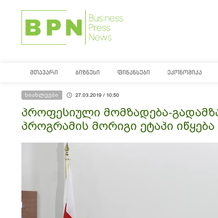
ᲛᲗᲐᲕᲐᲠᲘ
ᲑᲘᲖᲜᲔᲡᲘ
ᲤᲘᲜᲐᲜᲡᲔᲑᲘ
ᲔᲙᲝᲜᲝᲛᲘᲙᲐ
სიახლეები
27.03.2019 / 10:50
პროფესიული მომზადება-გადამზ
პროგრამის მორიგი ეტაპი იწყება