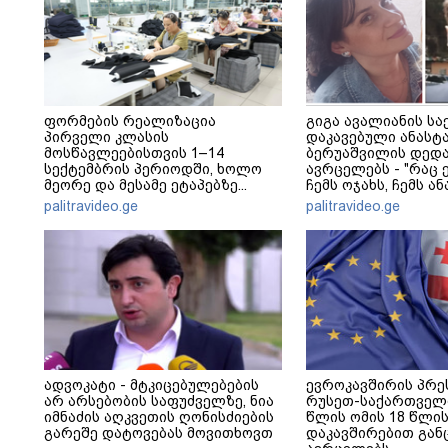
ფორმების რეალიზაცია
გიგა ავალიანის სა
პირველი კლასის
დაკავებული ანასტ
მოსწავლეებისთვის 1–14
ბერუაშვილის დედა
სექტემბრის პერიოდში, ხოლო
ავრცელებს - "რაც ე
მეორე და მესამე ეტაპებზე...
ჩემს ოჯახს, ჩემს ა
გადახდა თავს, მის 
palitravideo.ge
palitravideo.ge
არ ვარ"
ადვოკატი - მტკიცებულებების
ევროკავშირის პრე
არ არსებობის საფუძველზე, ნია
რუსეთ-საქართველ
იმნაძის აღკვეთის ღონისძიების
წლის ომის 18 წლი
გარეშე დატოვებას მოვითხოვთ
დაკავშირებით გან