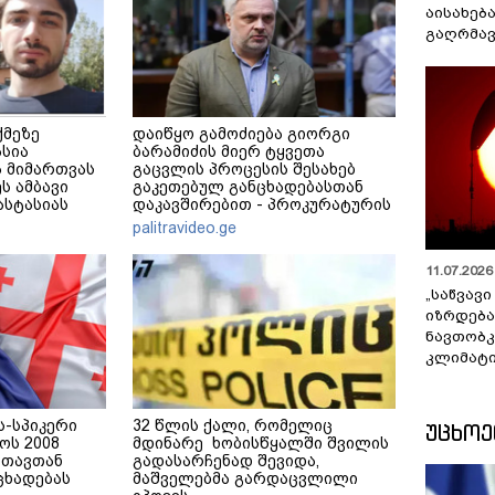
აისახებ
გაღრმავ
ქმეზე
დაიწყო გამოძიება გიორგი
ასია
ბარამიძის მიერ ტყვეთა
 მიმართვას
გაცვლის პროცესის შესახებ
ს ამბავი
გაკეთებულ განცხადებასთან
ნასტასიას
დაკავშირებით - პროკურატურის
მერე მე მე
განცხადება
palitravideo.ge
11.07.2026 
„საწვავი
იზრდება
ნავთობკ
კლიმატი
ს-სპიკერი
32 წლის ქალი, რომელიც
ᲣᲪᲮᲝ
ოს 2008
მდინარე ხობისწყალში შვილის
სთავთან
გადასარჩენად შევიდა,
ცხადებას
მაშველებმა გარდაცვლილი