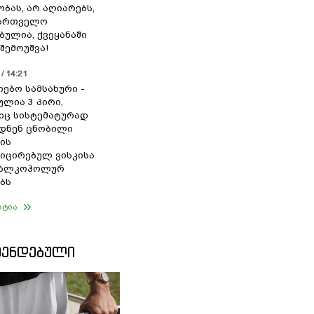
ბას, არ აღიარებს,
ქართველო
ბულია, ქვეყანაში
შემოუშვა!
/ 14:21
იებო სამსახური -
ულია 3 პირი,
ც სისტემატურად
დნენ ცნობილი
ის
ცირებულ ვისკისა
ა ალკოჰოლურ
ბს
ატია
ᲛᲔᲜᲓᲔᲑᲣᲚᲘ