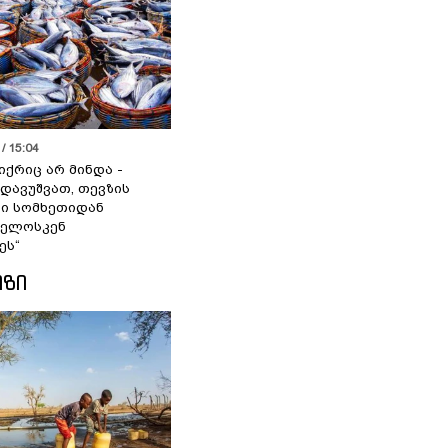
/ 15:04
იქრიც არ მინდა -
 დავუშვათ, თევზის
დი სომხეთიდან
ველოსკენ
ეს“
ᲘᲖᲘ