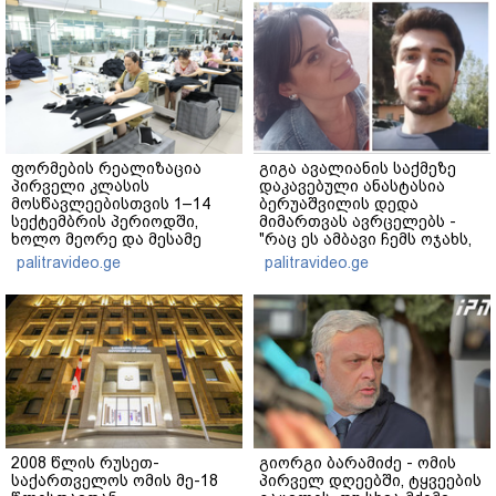
ფორმების რეალიზაცია
გიგა ავალიანის საქმეზე
პირველი კლასის
დაკავებული ანასტასია
მოსწავლეებისთვის 1–14
ბერუაშვილის დედა
სექტემბრის პერიოდში,
მიმართვას ავრცელებს -
ხოლო მეორე და მესამე
"რაც ეს ამბავი ჩემს ოჯახს,
ეტაპებზე...
ჩემს ანასტასიას გადახდა
palitravideo.ge
palitravideo.ge
თავს, მის მერე მე მე არ
ვარ"
2008 წლის რუსეთ-
გიორგი ბარამიძე - ომის
საქართველოს ომის მე-18
პირველ დღეებში, ტყვეების