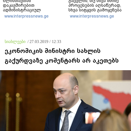
წლისთავთან
გაცვლის, თუ სხვა მძიმე
დაკავშირებით
პროცესების აღსაწერად,
ადმინისტრაციულ
სხვა სიტყვის გამოყენება
შენობებზე სახელმწიფო
აჯობებდა - არასდროს
www.interpressnews.ge
www.interpressnews.ge
დროშები დაეშვა
მითქვამს, რომ ჩვენები
ხელებაწეულს ან
დატყვევებულს
"ხვრეტდნენ", ეგ არასდროს
მინახავს და არც რაიმე
სიახლეები
/
27.03.2019 / 12:33
ფაქტი ვიცი
ეკონომიკის მინისტრი სახლის
გაქურდვაზე კომენტარს არ აკეთებს