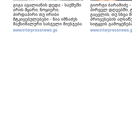
გიგა ავალიანის დედა - საქმეში
გიორგი ბარამიძე -
არის მყარი, ნოყიერი,
პირველ დღეებში, 
პირდაპირი თუ ირიბი
გაცვლის, თუ სხვა მ
მტკიცებულებები - ნია იმნაძეს
პროცესების აღსაწე
მაქსიმალური სასჯელი მიესჯება
სიტყვის გამოყენებ
- ჩვენ ნია იმნაძეს არ ვედავებით
არასდროს მითქვამ
www.interpressnews.ge
www.interpressnews.
იმას, რომ ეუბნება: “წადი,
ჩვენები ხელებაწეუ
მოკალი“, ეს დაკვეთაა, ჩვენ
დატყვევებულს "ხვრ
ვამბობთ, წაქეზებას,
არასდროს მინახავ
მანიპულირებას
რაიმე ფაქტი ვიცი