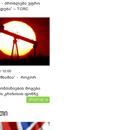
ა - პრობლემა უფრო
დება“ – TCRC
/ 12:00
 შხამია“ - როგორ
ომპანიების მოგება
ს კრიზისის ფონზე
ვრცლად
ᲔᲗᲘ