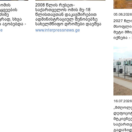
 ომის
2008 წლის რუსეთ-
ტყვეების
საქართველოს ომის მე-18
ძიმე
წლისთავთან დაკავშირებით
05.08.2026 
რად, სხვა
ადმინისტრაციულ შენობებზე
2027 წლ
ა აჯობებდა -
სახელმწიფო დროშები დაეშვა
მსოფლი
ს, რომ
ge
www.interpressnews.ge
მეტი მშ
ლს ან
იქნება -
ეტდნენ", ეგ
ს და არც
16.07.2026 
„მძღოლ
დეფიცი
მტკივნ
საქართ
გადაზიდ