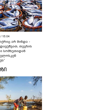
/ 15:04
იქრიც არ მინდა -
 დავუშვათ, თევზის
დი სომხეთიდან
ველოსკენ
ეს“
ᲘᲖᲘ