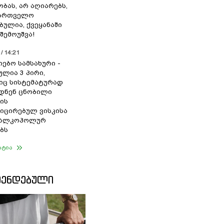
ბას, არ აღიარებს,
ქართველო
ბულია, ქვეყანაში
შემოუშვა!
/ 14:21
იებო სამსახური -
ულია 3 პირი,
ც სისტემატურად
დნენ ცნობილი
ის
ცირებულ ვისკისა
ა ალკოჰოლურ
ბს
ატია
ᲛᲔᲜᲓᲔᲑᲣᲚᲘ