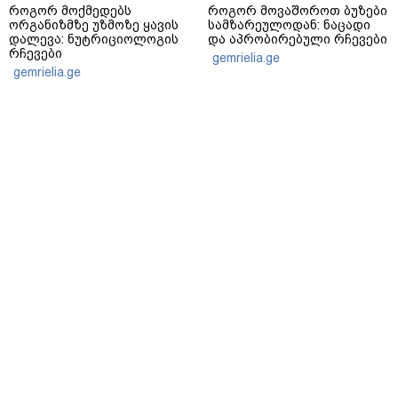
როგორ მოქმედებს
როგორ მოვაშოროთ ბუზები
ორგანიზმზე უზმოზე ყავის
სამზარეულოდან: ნაცადი
დალევა: ნუტრიციოლოგის
და აპრობირებული რჩევები
რჩევები
gemrielia.ge
gemrielia.ge
sponsored by
ContentRoom
ფერმენტირებული
როდის არის ხალი საშიში
ინგრედიენტები კანის
და როგორია მისი
მოვლაში - კორეული
მოშორების მარტივი და
ინოვაციური ბრენდი Manyo
უსაფრთხო გზები
საქართველოშია