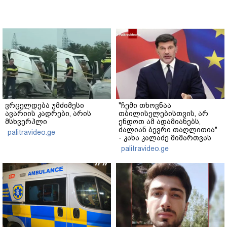
ვრცელდება უმძიმესი
"ჩემი თხოვნაა
ავარიის კადრები, არის
თბილისელებისთვის, არ
მსხვერპლი
ენდოთ ამ ადამიანებს,
ძალიან ბევრი თაღლითია"
palitravideo.ge
- კახა კალაძე მიმართვას
ავრცელებს
palitravideo.ge