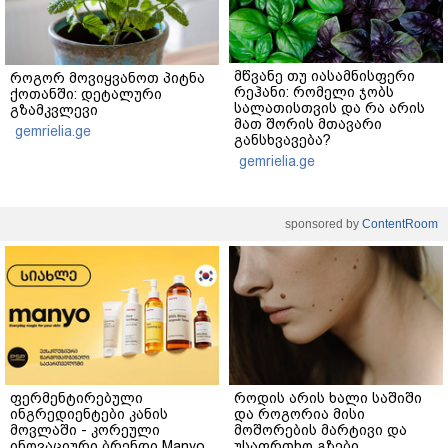
მწვანე თუ იასამნისფერი
როგორ მოვიყვანოთ პიტნა
რეჰანი: რომელი ჯობს
ქოთანში: დეტალური
სალათისთვის და რა არის
გზამკვლევი
მათ შორის მთავარი
gemrielia.ge
განსხვავება?
gemrielia.ge
sponsored by
ContentRoom
ფერმენტირებული
როდის არის ხალი საშიში
ინგრედიენტები კანის
და როგორია მისი
მოვლაში - კორეული
მოშორების მარტივი და
ინოვაციური ბრენდი Manyo
უსაფრთხო გზები