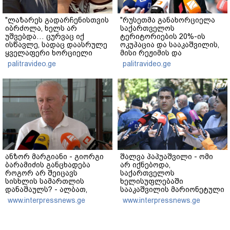
"ლაზარეს გადარჩენისთვის
"რუსეთმა განახორციელა
იბრძოლა, ხელს არ
საქართველოს
უშვებდა… ცურვაც იქ
ტერიტორიების 20%-ის
ისწავლე, სადაც დაასრულე
ოკუპაცია და სააკაშვილის,
ყველაფერი ხორციელი
მისი რეჟიმის და
ცხოვრებიდან" – რას წერს
"ნაცმოძრაობის" ღალატი
palitravideo.ge
palitravideo.ge
ხობში დაღუპული დედა-
ვერანაირად ვერ
შვილის ახლობელი?
გადაფარავს ამ
დანაშაულს" - ირაკლი
კობახიძე
ანზორ მარგიანი - გიორგი
შალვა პაპუაშვილი - ომი
ბარამიძის განცხადება
არ იქნებოდა,
როგორ არ შეიცავს
საქართველოს
სისხლის სამართლის
ხელისუფლებაში
დანაშაულს? - ალბათ,
სააკაშვილის მარიონეტული
დავალება ჰქონდა
რეჟიმის ნაცვლად
www.interpressnews.ge
www.interpressnews.ge
ვიღაცისგან, თორემ როგორ
„ქართული ოცნების“
შეიძლებოდა ამის თქმა?
მსგავსი პატრიოტული ძალა
რომ ყოფილიყო, თუ 2008