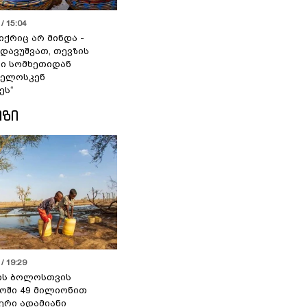
/ 15:04
იქრიც არ მინდა -
 დავუშვათ, თევზის
დი სომხეთიდან
ველოსკენ
ეს“
ᲘᲖᲘ
/ 19:29
ის ბოლოსთვის
ოში 49 მილიონით
იერი ადამიანი