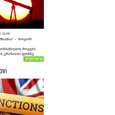
/ 12:00
 შხამია“ - როგორ
ომპანიების მოგება
ს კრიზისის ფონზე
ვრცლად
ᲔᲗᲘ