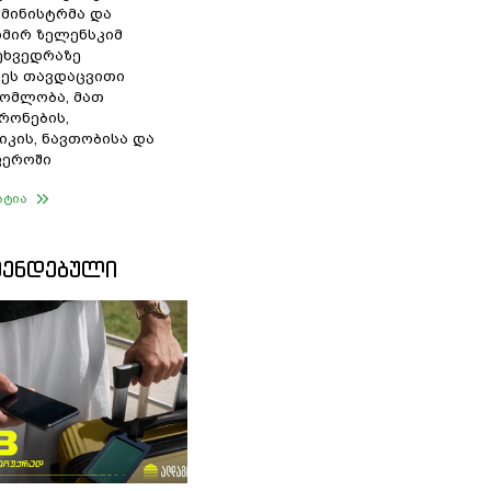
 მინისტრმა და
მირ ზელენსკიმ
შეხვედრაზე
ეს თავდაცვითი
ომლობა, მათ
რონების,
იკის, ნავთობისა და
ფეროში
ატია
ᲛᲔᲜᲓᲔᲑᲣᲚᲘ