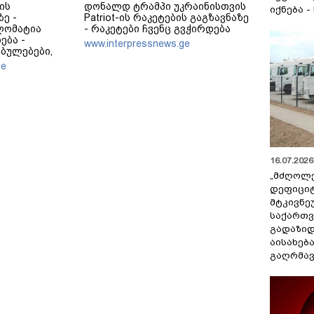
ის
დონალდ ტრამპი უკრაინისთვის
იქნება -
ე -
Patriot-ის რაკეტების გაგზავნაზე
ლომატია
- რაკეტები ჩვენც გვჭირდება
ება -
www.interpressnews.ge
ბულებები,
ვჭირდება
ge
16.07.2026 
„მძღოლ
დეფიცი
მტკივნ
საქართ
გადაზიდ
აისახებ
გაღრმავ