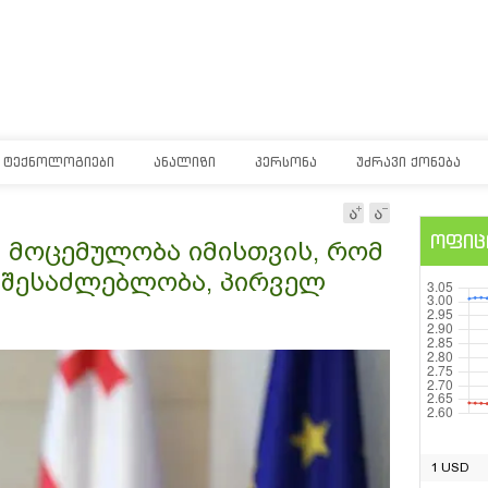
ᲢᲔᲥᲜᲝᲚᲝᲒᲘᲔᲑᲘ
ᲐᲜᲐᲚᲘᲖᲘ
ᲞᲔᲠᲡᲝᲜᲐ
ᲣᲫᲠᲐᲕᲘ ᲥᲝᲜᲔᲑᲐ
ოფიც
 მოცემულობა იმისთვის, რომ
 შესაძლებლობა, პირველ
1 USD