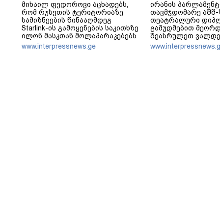
მიხაილ ფედოროვი აცხადებს,
ირანის პარლამენტ
რომ რუსეთის ტერიტორიაზე
თავმჯდომარე აშშ-ზ
სამიზნეების წინააღმდეგ
თეატრალური დიპ
Starlink-ის გამოყენების საკითხზე
გამუდმებით მეორდ
ილონ მასკთან მოლაპარაკებებს
შეასრულეთ ვალდე
აწარმოებს
მეტი თეატრი არ გ
www.interpressnews.ge
www.interpressnews.