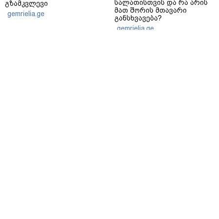
სალათისთვის და რა არის
გზამკვლევი
მათ შორის მთავარი
gemrielia.ge
განსხვავება?
gemrielia.ge
sponsored by
ContentRoom
ფერმენტირებული
როდის არის ხალი საშიში
ინგრედიენტები კანის
და როგორია მისი
მოვლაში - კორეული
მოშორების მარტივი და
ინოვაციური ბრენდი Manyo
უსაფრთხო გზები
საქართველოშია