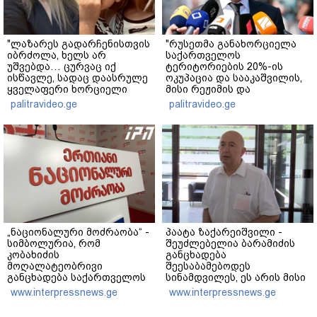
"ლაზარეს გადარჩენისთვის
"რუსეთმა განახორციელა
იბრძოლა, ხელს არ
საქართველოს
უშვებდა… ცურვაც იქ
ტერიტორიების 20%-ის
ისწავლე, სადაც დაასრულე
ოკუპაცია და სააკაშვილის,
ყველაფერი ხორციელი
მისი რეჟიმის და
ცხოვრებიდან" – რას წერს
"ნაცმოძრაობის" ღალატი
palitravideo.ge
palitravideo.ge
ხობში დაღუპული დედა-
ვერანაირად ვერ
შვილის ახლობელი?
გადაფარავს ამ
დანაშაულს" - ირაკლი
კობახიძე
„ნაციონალური მოძრაობა“ -
პაატა ზაქარეიშვილი -
სიმბოლურია, რომ
შეუძლებელია ბარამიძის
კობახიძის
განცხადება
მოღალატეობრივი
შეესაბამებოდეს
განცხადება საქართველოს
სინამდვილეს, ეს არის მისი
თავისუფლებისთვის
მოსაზრება, აბსოლუტურად
www.interpressnews.ge
www.interpressnews.ge
შეწირული გმირების
ამოვარდნილი
მემორიალზე გაკეთდა
რეალობიდან - არ მიმაჩნია,