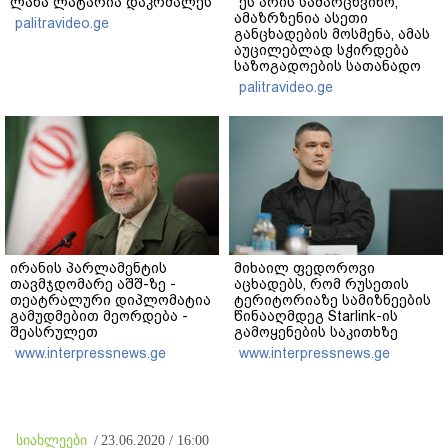
ლანა ლატარია დაკრძალეს
"ეს არის სამარცხვინო,
ამაზრზენია ასეთი
palitravideo.ge
განცხადების მოსმენა, ამას
აუცილებლად სჭირდება
საზოგადოების სათანადო
რეაქცია" - ირაკლი
palitravideo.ge
კობახიძე
ირანის პარლამენტის
მიხაილ ფედოროვი
თავმჯდომარე აშშ-ზე -
აცხადებს, რომ რუსეთის
თეატრალური დიპლომატია
ტერიტორიაზე სამიზნეების
გამუდმებით მეორდება -
წინააღმდეგ Starlink-ის
შეასრულეთ
გამოყენების საკითხზე
ვალდებულებები, მეტი
ილონ მასკთან
www.interpressnews.ge
www.interpressnews.ge
თეატრი არ გვჭირდება
მოლაპარაკებებს
აწარმოებს
სიახლეები
/
23.06.2020 / 16:00