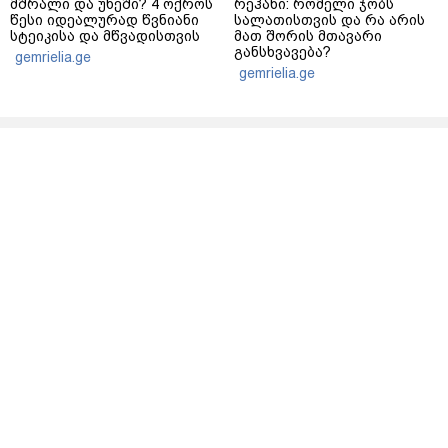
მშრალი და უხეში? 4 ოქროს
რეჰანი: რომელი ჯობს
წესი იდეალურად წვნიანი
სალათისთვის და რა არის
სტეიკისა და მწვადისთვის
მათ შორის მთავარი
განსხვავება?
gemrielia.ge
gemrielia.ge
sponsored by
ContentRoom
ფერმენტირებული
როდის არის ხალი საშიში
ინგრედიენტები კანის
და როგორია მისი
მოვლაში - კორეული
მოშორების მარტივი და
ინოვაციური ბრენდი Manyo
უსაფრთხო გზები
საქართველოშია