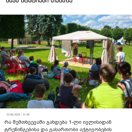
ᲡᲮᲕᲐ ᲡᲢᲐᲢᲘᲔᲑᲘ ᲗᲔᲛᲐᲖᲔ
23.06.2020 / 11:49
რა შემთხვევაში გახდება 1-ლი ივლისიდან
ტრენინგებისა და გასართობი აქტივობების