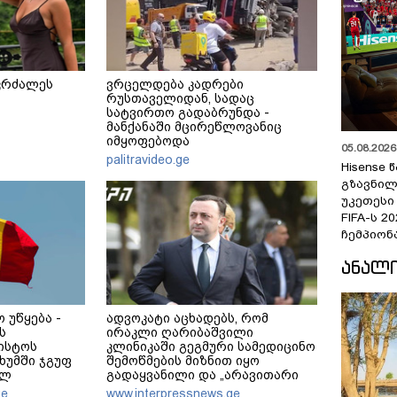
კრძალეს
ვრცელდება კადრები
რუსთაველიდან, სადაც
სატვირთო გადაბრუნდა -
მანქანაში მცირეწლოვანიც
იმყოფებოდა
05.08.2026 
palitravideo.ge
Hisense
გზავნილ
უკეთესი
FIFA-ს 
ჩემპიონ
ᲐᲜᲐᲚ
 უწყება -
ადვოკატი აცხადებს, რომ
ს
ირაკლი ღარიბაშვილი
ვისტოს
კლინიკაში გეგმური სამედიცინო
ხუმში ჯგუფ
შემოწმების მიზნით იყო
ილ
გადაყვანილი და „არავითარი
ავშირებით -
საპანიკო“ არ ყოფილა
ge
www.interpressnews.ge