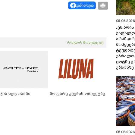
გაზიარება
05.08.2026 
„ეს არი
ქაღალდ
არანაირ
როგორ მოხვდე აქ
მოჰყვებ
ტექდათვ
უბრალოდ
ცოტნე ჯ
კანონზე
ეჯის ხელოსანი
მოლარე კვების ობიექტზე
05.08.2026 