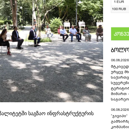
1 EUR
100 RUB
კონვ
US
ᲑᲝᲚᲝ
06.08.2026 
მტკიცედ
ურყევ მ
საქართ
სუვერენ
ტერიტო
მიმართ 
საგარეო
06.08.2026 
იპალიტეტში საგზაო ინფრასტრუქტურის
“ჯივიპი
გამზირზ
კომპან