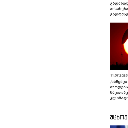
გადაზიდ
აისახებ
გაღრმავ
11.07.2026 
„საწვავი
იზრდება
ნავთობკ
კლიმატი
ᲣᲪᲮᲝ