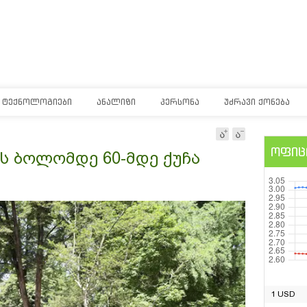
ᲢᲔᲥᲜᲝᲚᲝᲒᲘᲔᲑᲘ
ᲐᲜᲐᲚᲘᲖᲘ
ᲞᲔᲠᲡᲝᲜᲐ
ᲣᲫᲠᲐᲕᲘ ᲥᲝᲜᲔᲑᲐ
ოფიც
ს ბოლომდე 60-მდე ქუჩა
1 USD