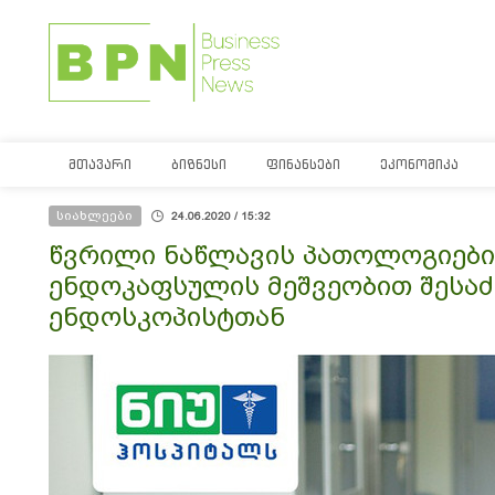
ᲛᲗᲐᲕᲐᲠᲘ
ᲑᲘᲖᲜᲔᲡᲘ
ᲤᲘᲜᲐᲜᲡᲔᲑᲘ
ᲔᲙᲝᲜᲝᲛᲘᲙᲐ
სიახლეები
24.06.2020 / 15:32
წვრილი ნაწლავის პათოლოგიების
ენდოკაფსულის მეშვეობით შესაძლ
ენდოსკოპისტთან