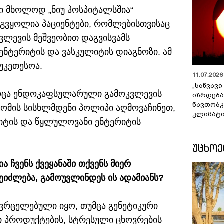
ი მხოლოდ „ნიუ ჰოსპიტალსშია“
გვყოლია პაციენტები, რომლებისთვისაც
ლევის მეშვეობით დაგვისვამს
ნტერიტის და ვასკულიტის დიაგნოზი. ამ
უკეთესოა.
11.07.2026 
„საწვავი
 როცა ენდოკაფსულარული გამოკვლევის
იზრდება
ნავთობკ
ომის სისხლმდენი პოლიპი აღმოვაჩინეთ,
კლიმატი
ლიტის და წყლულოვანი ენტერიტის
ᲣᲪᲮᲝ
 ჩვენს ქვეყანაში თქვენს მიერ
იძლება, გამოუვლინდეს ის ადამიანს?
ვრცელებული იყო, თუმცა გენეტიკური
ი პროდუქტების, სტრესული ცხოვრების