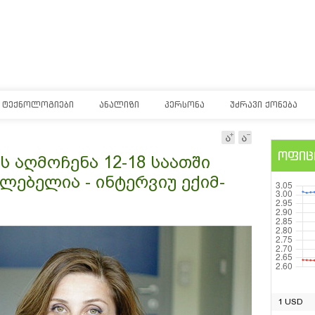
ᲢᲔᲥᲜᲝᲚᲝᲒᲘᲔᲑᲘ
ᲐᲜᲐᲚᲘᲖᲘ
ᲞᲔᲠᲡᲝᲜᲐ
ᲣᲫᲠᲐᲕᲘ ᲥᲝᲜᲔᲑᲐ
ოფიც
 აღმოჩენა 12-18 საათში
ებელია - ინტერვიუ ექიმ-
1 USD