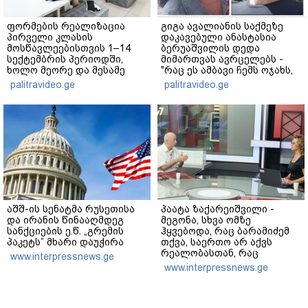
ფორმების რეალიზაცია
გიგა ავალიანის საქმეზე
პირველი კლასის
დაკავებული ანასტასია
მოსწავლეებისთვის 1–14
ბერუაშვილის დედა
სექტემბრის პერიოდში,
მიმართვას ავრცელებს -
ხოლო მეორე და მესამე
"რაც ეს ამბავი ჩემს ოჯახს,
ეტაპებზე...
ჩემს ანასტასიას გადახდა
palitravideo.ge
palitravideo.ge
თავს, მის მერე მე მე არ
ვარ"
აშშ-ის სენატმა რუსეთისა
პაატა ზაქარეიშვილი -
და ირანის წინააღმდეგ
მეგონა, სხვა ომზე
სანქციების ე.წ. „გრემის
ჰყვებოდა, რაც ბარამიძემ
პაკეტს” მხარი დაუჭირა
თქვა, საერთო არ აქვს
რეალობასთან, რაც
www.interpressnews.ge
აფხაზეთში იყო - შემიძლია
www.interpressnews.ge
ადამიანებს ვაჩვენო
უამრავი საბუთი, სადაც
კომისია მუშაობს და