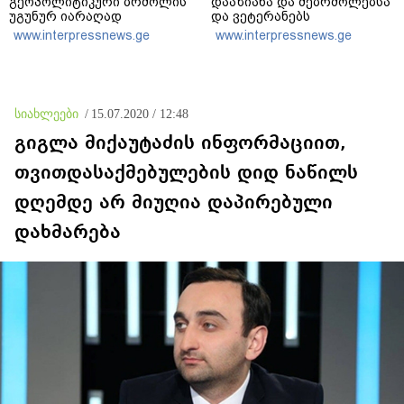
გეოპოლიტიკური ბრძოლის
დააზიანა და მებრძოლებსა
უგუნურ იარაღად
და ვეტერანებს
გამოიყენა იმ მომენტში,
შეურაცხყოფა მიაყენა
www.interpressnews.ge
www.interpressnews.ge
როდესაც ეს მისთვის
ხელსაყრელი იყო
სიახლეები
/
15.07.2020 / 12:48
გიგლა მიქაუტაძის ინფორმაციით,
თვითდასაქმებულების დიდ ნაწილს
დღემდე არ მიუღია დაპირებული
დახმარება