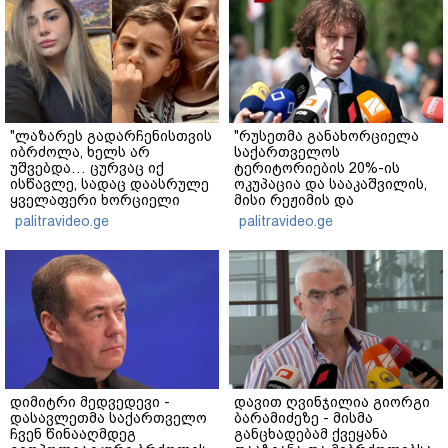
"ლაზარეს გადარჩენისთვის
"რუსეთმა განახორციელა
იბრძოლა, ხელს არ
საქართველოს
უშვებდა… ცურვაც იქ
ტერიტორიების 20%-ის
ისწავლე, სადაც დაასრულე
ოკუპაცია და სააკაშვილის,
ყველაფერი ხორციელი
მისი რეჟიმის და
ცხოვრებიდან" – რას წერს
"ნაცმოძრაობის" ღალატი
palitravideo.ge
palitravideo.ge
ხობში დაღუპული დედა-
ვერანაირად ვერ
შვილის ახლობელი?
გადაფარავს ამ
დანაშაულს" - ირაკლი
კობახიძე
დიმიტრი მედვედევი -
დავით ღვინჯილია გიორგი
დასავლეთმა საქართველო
ბარამიძეზე - მისმა
ჩვენ წინააღმდეგ
განცხადებამ ქვეყანა