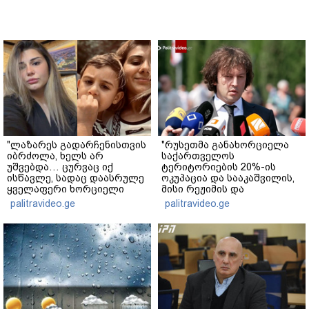
"ლაზარეს გადარჩენისთვის
"რუსეთმა განახორციელა
იბრძოლა, ხელს არ
საქართველოს
უშვებდა… ცურვაც იქ
ტერიტორიების 20%-ის
ისწავლე, სადაც დაასრულე
ოკუპაცია და სააკაშვილის,
ყველაფერი ხორციელი
მისი რეჟიმის და
ცხოვრებიდან" – რას წერს
"ნაცმოძრაობის" ღალატი
palitravideo.ge
palitravideo.ge
ხობში დაღუპული დედა-
ვერანაირად ვერ
შვილის ახლობელი?
გადაფარავს ამ
დანაშაულს" - ირაკლი
კობახიძე