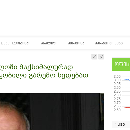
ᲢᲔᲥᲜᲝᲚᲝᲒᲘᲔᲑᲘ
ᲐᲜᲐᲚᲘᲖᲘ
ᲞᲔᲠᲡᲝᲜᲐ
ᲣᲫᲠᲐᲕᲘ ᲥᲝᲜᲔᲑᲐ
ოფიც
ლოში მაქსიმალურად
წყობილი გარემო ხვდებათ
1 USD