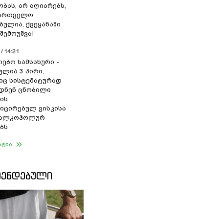
ბას, არ აღიარებს,
ქართველო
ბულია, ქვეყანაში
შემოუშვა!
/ 14:21
იებო სამსახური -
ულია 3 პირი,
ც სისტემატურად
დნენ ცნობილი
ის
ცირებულ ვისკისა
ა ალკოჰოლურ
ბს
ატია
ᲛᲔᲜᲓᲔᲑᲣᲚᲘ