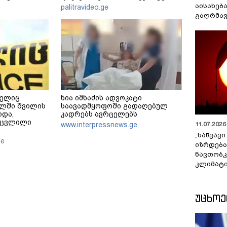
მერე მე მე
განცხადება
აისახებ
palitravideo.ge
გაღრმავ
მელიც
ნია იმნაძის ადვოკატი
ალში შვილის
საავადმყოფოში გადაღებულ
იდა,
კადრებს ავრცელებს
აცვლილი
11.07.2026 
www.interpressnews.ge
„საწვავი
ge
იზრდება
ნავთობკ
კლიმატი
ᲣᲪᲮᲝ