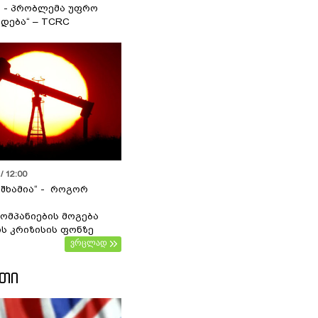
ა - პრობლემა უფრო
დება“ – TCRC
/ 12:00
 შხამია“ - როგორ
ომპანიების მოგება
ს კრიზისის ფონზე
ვრცლად
ᲔᲗᲘ