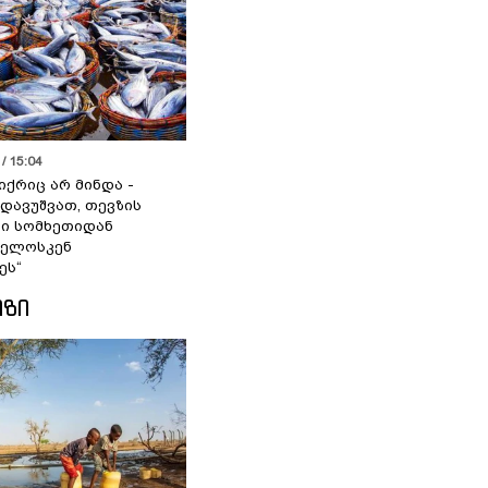
/ 15:04
იქრიც არ მინდა -
 დავუშვათ, თევზის
დი სომხეთიდან
ველოსკენ
ეს“
ᲘᲖᲘ