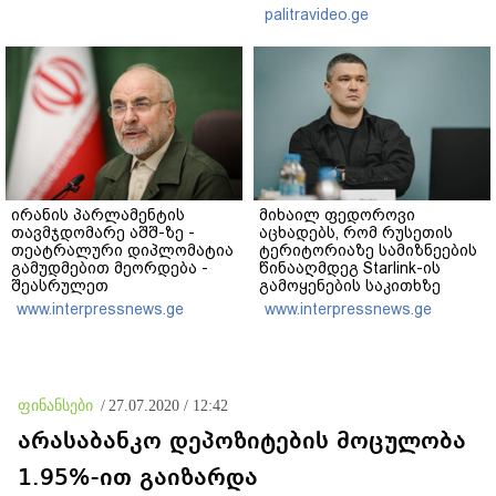
რეაქცია" - ირაკლი
palitravideo.ge
კობახიძე
ირანის პარლამენტის
მიხაილ ფედოროვი
თავმჯდომარე აშშ-ზე -
აცხადებს, რომ რუსეთის
თეატრალური დიპლომატია
ტერიტორიაზე სამიზნეების
გამუდმებით მეორდება -
წინააღმდეგ Starlink-ის
შეასრულეთ
გამოყენების საკითხზე
ვალდებულებები, მეტი
ილონ მასკთან
www.interpressnews.ge
www.interpressnews.ge
თეატრი არ გვჭირდება
მოლაპარაკებებს
აწარმოებს
ფინანსები
/
27.07.2020 / 12:42
არასაბანკო დეპოზიტების მოცულობა
1.95%-ით გაიზარდა