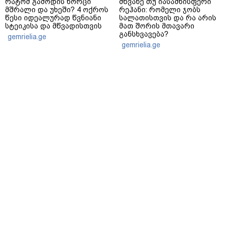
რატომ გამოდის ხორცი
მწვანე თუ იასამნისფერი
მშრალი და უხეში? 4 ოქროს
რეჰანი: რომელი ჯობს
წესი იდეალურად წვნიანი
სალათისთვის და რა არის
სტეიკისა და მწვადისთვის
მათ შორის მთავარი
განსხვავება?
gemrielia.ge
gemrielia.ge
sponsored by
ContentRoom
ფერმენტირებული
როდის არის ხალი საშიში
ინგრედიენტები კანის
და როგორია მისი
მოვლაში - კორეული
მოშორების მარტივი და
ინოვაციური ბრენდი Manyo
უსაფრთხო გზები
საქართველოშია