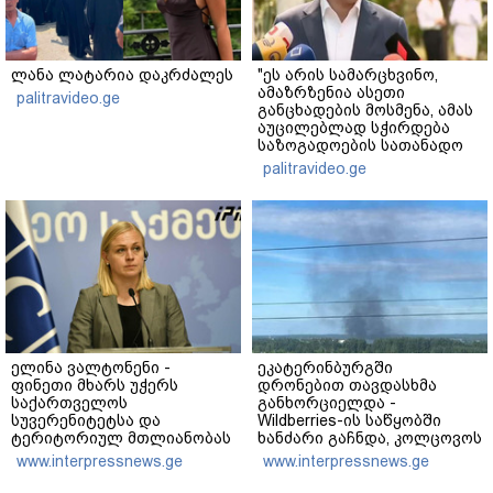
ლანა ლატარია დაკრძალეს
"ეს არის სამარცხვინო,
ამაზრზენია ასეთი
palitravideo.ge
განცხადების მოსმენა, ამას
აუცილებლად სჭირდება
საზოგადოების სათანადო
რეაქცია" - ირაკლი
palitravideo.ge
კობახიძე
ელინა ვალტონენი -
ეკატერინბურგში
ფინეთი მხარს უჭერს
დრონებით თავდასხმა
საქართველოს
განხორციელდა -
სუვერენიტეტსა და
Wildberries-ის საწყობში
ტერიტორიულ მთლიანობას
ხანძარი გაჩნდა, კოლცოვოს
- რუსეთს ვალდებულებების
აეროპორტში კი შეზღუდვა
www.interpressnews.ge
www.interpressnews.ge
შესრულებისკენ
დაწესდა
მოვუწოდებთ