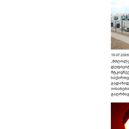
16.07.2026 
„მძღოლ
დეფიცი
მტკივნ
საქართ
გადაზიდ
აისახებ
გაღრმავ