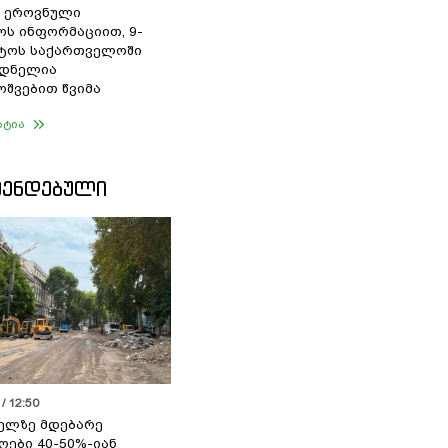
 ეროვნული
ოს ინფორმაციით, 9-
სტოს საქართველოში
დნელია
შვებით წვიმა
ატია
ᲛᲔᲜᲓᲔᲑᲣᲚᲘ
/ 12:50
ელზე მდებარე
ოები 40-50%-იან