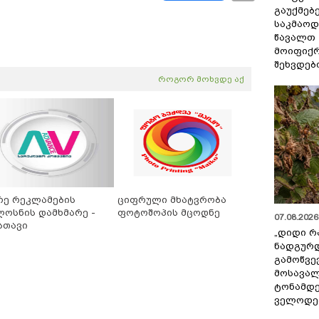
გაუქმებე
საკმაოდ
წავალთ 
მოიფიქრ
შეხვდებ
როგორ მოხვდე აქ
რე რეკლამების
ციფრული მხატვრობა
ლოსნის დამხმარე -
ფოტოშოპის მცოდნე
07.08.2026 
სთავი
„დიდი რ
ნადგურდ
გამოწვევ
მოსავალ
ტონამდ
ველოდებ