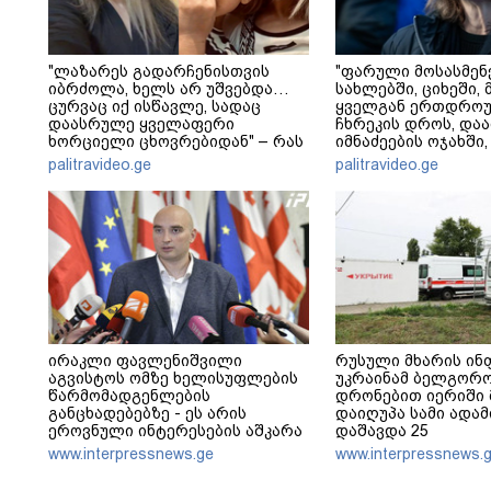
"ლაზარეს გადარჩენისთვის
"ფარული მოსასმენ
იბრძოლა, ხელს არ უშვებდა…
სახლებში, ციხეში, 
ცურვაც იქ ისწავლე, სადაც
ყველგან ერთდრო
დაასრულე ყველაფერი
ჩხრეკის დროს, დაამ
ხორციელი ცხოვრებიდან" – რას
იმნაძეების ოჯახში,
წერს ხობში დაღუპული დედა-
მოსასმენი იყო..." - 
palitravideo.ge
palitravideo.ge
შვილის ახლობელი?
ირაკლი ფავლენიშვილი
რუსული მხარის ინ
აგვისტოს ომზე ხელისუფლების
უკრაინამ ბელგორ
წარმომადგენლების
დრონებით იერიში 
განცხადებებზე - ეს არის
დაიღუპა სამი ადამ
ეროვნული ინტერესების აშკარა
დაშავდა 25
ღალატი - არავის შერჩება
www.interpressnews.ge
www.interpressnews.
რუსული სქემის ნაწილად ყოფნა