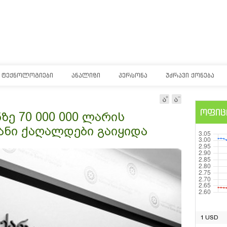
ᲢᲔᲥᲜᲝᲚᲝᲒᲘᲔᲑᲘ
ᲐᲜᲐᲚᲘᲖᲘ
ᲞᲔᲠᲡᲝᲜᲐ
ᲣᲫᲠᲐᲕᲘ ᲥᲝᲜᲔᲑᲐ
ოფიც
ზე 70 000 000 ლარის
ანი ქაღალდები გაიყიდა
1 USD