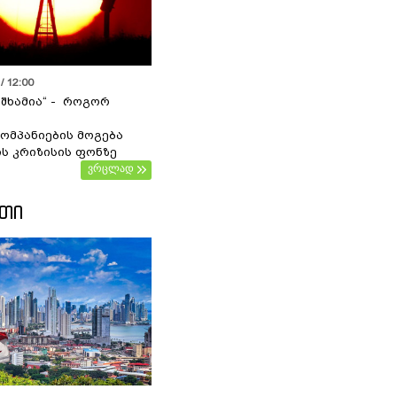
/ 12:00
 შხამია“ - როგორ
ომპანიების მოგება
ს კრიზისის ფონზე
ვრცლად
ᲔᲗᲘ