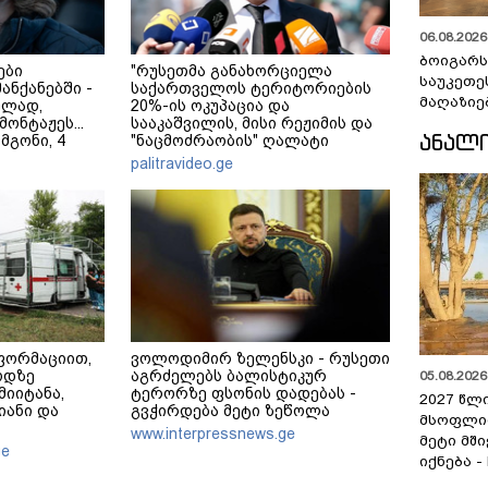
06.08.2026 
ბოიგარ
ები
"რუსეთმა განახორციელა
საუკეთე
მანქანებში -
საქართველოს ტერიტორიების
მაღაზიე
ულად,
20%-ის ოკუპაცია და
ონტაჟეს...
სააკაშვილის, მისი რეჟიმის და
ᲐᲜᲐᲚ
 მგონი, 4
"ნაცმოძრაობის" ღალატი
ეკა კუპატაძე
ვერანაირად ვერ გადაფარავს
palitravideo.ge
ამ დანაშაულს" - ირაკლი
კობახიძე
ფორმაციით,
ვოლოდიმირ ზელენსკი - რუსეთი
ოდზე
აგრძელებს ბალისტიკურ
05.08.2026 
მიიტანა,
ტერორზე ფსონის დადებას -
2027 წლ
იანი და
გვჭირდება მეტი ზეწოლა
მსოფლი
www.interpressnews.ge
მეტი მშ
ge
იქნება -