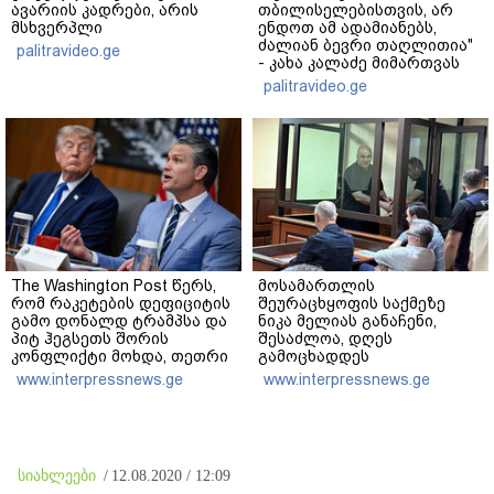
ავარიის კადრები, არის
თბილისელებისთვის, არ
მსხვერპლი
ენდოთ ამ ადამიანებს,
ძალიან ბევრი თაღლითია"
palitravideo.ge
- კახა კალაძე მიმართვას
ავრცელებს
palitravideo.ge
The Washington Post წერს,
მოსამართლის
რომ რაკეტების დეფიციტის
შეურაცხყოფის საქმეზე
გამო დონალდ ტრამპსა და
ნიკა მელიას განაჩენი,
პიტ ჰეგსეთს შორის
შესაძლოა, დღეს
კონფლიქტი მოხდა, თეთრი
გამოცხადდეს
სახლის პრესსპიკერმა კი
www.interpressnews.ge
www.interpressnews.ge
აღნიშნულ ინფორმაციას
„100%-ით ფეიკ ნიუსი“
უწოდა
სიახლეები
/
12.08.2020 / 12:09