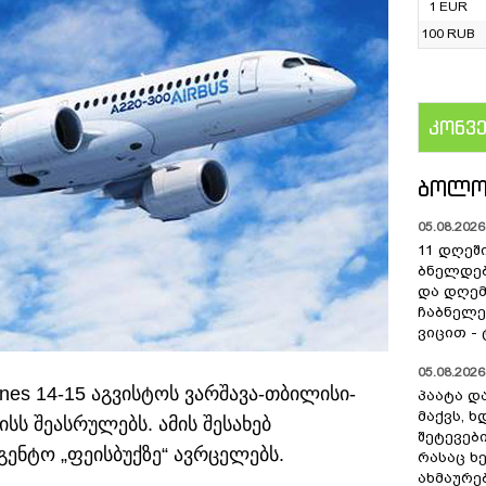
1 EUR
100 RUB
კონვ
US
ᲑᲝᲚᲝ
05.08.2026 
11 დღეშ
ბნელდებ
და დღე
ჩაბნელე
ვიცით -
05.08.2026 
ines 14-15 აგვისტოს ვარშავა-თბილისი-
პაატა და
მაქვს, 
ს შეასრულებს. ამის შესახებ
შეტევებ
გენტო „ფეისბუქზე“ ავრცელებს.
რასაც ხ
ახმაურე