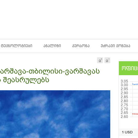
ᲢᲔᲥᲜᲝᲚᲝᲒᲘᲔᲑᲘ
ᲐᲜᲐᲚᲘᲖᲘ
ᲞᲔᲠᲡᲝᲜᲐ
ᲣᲫᲠᲐᲕᲘ ᲥᲝᲜᲔᲑᲐ
ოფიც
s ვარშავა-თბილისი-ვარშავას
 შეასრულებს
1 USD