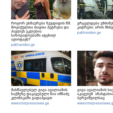
როგორ ეხმაურება ზუგდიდის წმ.
ვრცელდება უმძიმე
მოციქულთა თავთა პეტრესა და
კადრები, არის მს
პავლეს ეკლესია
palitravideo.ge
საზოგადოებაში ატეხილ
აჟიოტაჟს?
palitravideo.ge
მასწავლებელ გიგა ავალიანის
გიგა ავალიანის სა
საქმეზე დაკავებული ნია იმნაძე
აკავებენ ანასტასი
კლინიკაში გადაჰყავთ
ბერუაშვილსაც
www.interpressnews.ge
www.interpressnews.