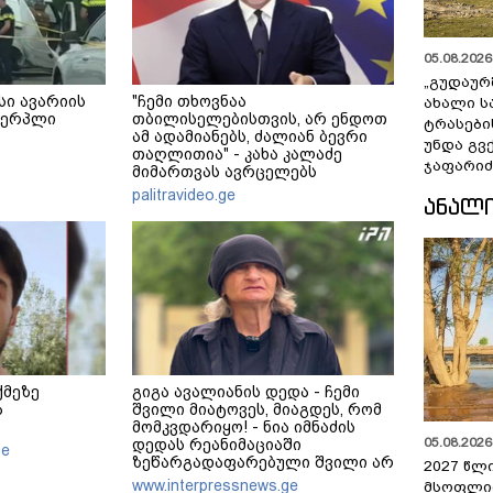
05.08.2026 
„გუდაურ
სი ავარიის
"ჩემი თხოვნაა
ახალი ს
ხვერპლი
თბილისელებისთვის, არ ენდოთ
ტრასები
ამ ადამიანებს, ძალიან ბევრი
უნდა გვ
თაღლითია" - კახა კალაძე
ჯაფარიძ
მიმართვას ავრცელებს
palitravideo.ge
ᲐᲜᲐᲚ
ქმეზე
გიგა ავალიანის დედა - ჩემი
ა
შვილი მიატოვეს, მიაგდეს, რომ
მომკვდარიყო! - ნია იმნაძის
05.08.2026 
დედას რეანიმაციაში
ge
ზეწარგადაფარებული შვილი არ
2027 წლ
უნახავს - ჩემი აზრით, ანასტასია
www.interpressnews.ge
მსოფლი