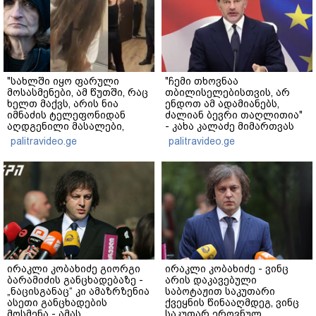
"სახლში იყო ფარული
"ჩემი თხოვნაა
მოსასმენები, ამ წუთში, რაც
თბილისელებისთვის, არ
ხელთ მაქვს, არის ნია
ენდოთ ამ ადამიანებს,
იმნაძის ტელეფონიდან
ძალიან ბევრი თაღლითია"
აღდგენილი მასალები,
- კახა კალაძე მიმართვას
არის ანძები, დეტალურები"
ავრცელებს
palitravideo.ge
palitravideo.ge
- ეკა კუპატაძე
ირაკლი კობახიძე გიორგი
ირაკლი კობახიძე - ვინც
ბარამიძის განცხადებაზე -
არის დაკავებული
„ნაცისგანაც“ კი ამაზრზენია
საბოტაჟით საკუთარი
ასეთი განცხადების
ქვეყნის წინააღმდეგ, ვინც
მოსმენა - ამას
საკუთარ ეროვნულ