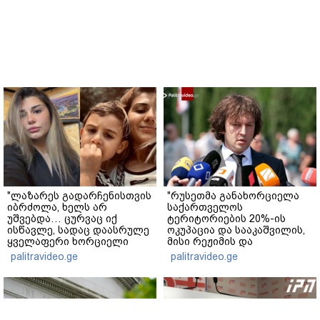
"ლაზარეს გადარჩენისთვის
"რუსეთმა განახორციელა
იბრძოლა, ხელს არ
საქართველოს
უშვებდა… ცურვაც იქ
ტერიტორიების 20%-ის
ისწავლე, სადაც დაასრულე
ოკუპაცია და სააკაშვილის,
ყველაფერი ხორციელი
მისი რეჟიმის და
ცხოვრებიდან" – რას წერს
"ნაცმოძრაობის" ღალატი
palitravideo.ge
palitravideo.ge
ხობში დაღუპული დედა-
ვერანაირად ვერ
შვილის ახლობელი?
გადაფარავს ამ
დანაშაულს" - ირაკლი
კობახიძე