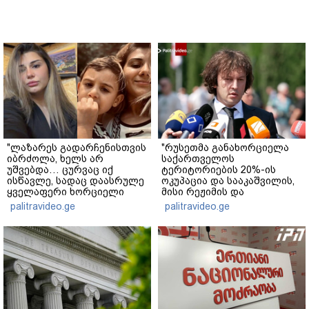
"ლაზარეს გადარჩენისთვის
"რუსეთმა განახორციელა
იბრძოლა, ხელს არ
საქართველოს
უშვებდა… ცურვაც იქ
ტერიტორიების 20%-ის
ისწავლე, სადაც დაასრულე
ოკუპაცია და სააკაშვილის,
ყველაფერი ხორციელი
მისი რეჟიმის და
ცხოვრებიდან" – რას წერს
"ნაცმოძრაობის" ღალატი
palitravideo.ge
palitravideo.ge
ხობში დაღუპული დედა-
ვერანაირად ვერ
შვილის ახლობელი?
გადაფარავს ამ
დანაშაულს" - ირაკლი
კობახიძე