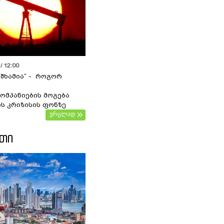
/ 12:00
 შხამია“ - როგორ
ომპანიების მოგება
ს კრიზისის ფონზე
ვრცლად
ᲔᲗᲘ