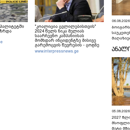
06.08.2026 
იპალიტეტში
"კოალიცია ცვლილებისთვის"
ბოიგარ
აზრდა
2024 წელს ნიკა მელიას
საუკეთე
საარჩევნო კამპანიისას
მაღაზიე
მომხდარ ინციდენტზე მისივე
ge
გარემოცვის წევრების - ცოტნე
ᲐᲜᲐᲚ
მირცხულავასა და გაბრიელ
www.interpressnews.ge
კობაიძისთვის ბრალის
წაყენებას "აბსურდულს"
უწოდებს
05.08.2026 
2027 წლ
მსოფლი
მეტი მშ