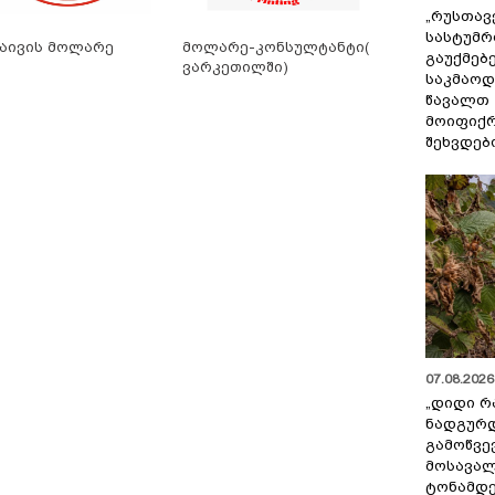
„რუსთავ
სასტუმრ
აივის მოლარე
მოლარე-კონსულტანტი(
გაუქმებე
ვარკეთილში)
საკმაოდ
წავალთ 
მოიფიქრ
შეხვდებ
07.08.2026 
„დიდი რ
ნადგურდ
გამოწვევ
მოსავალ
ტონამდ