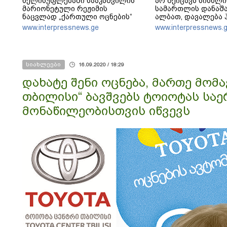
ხელისუფლებაში სააკაშვილის
არ შეიცავს სისხლი
მარიონეტული რეჟიმის
სამართლის დანაშა
ნაცვლად „ქართული ოცნების“
ალბათ, დავალება 
მსგავსი პატრიოტული ძალა რომ
ვიღაცისგან, თორე
www.interpressnews.ge
www.interpressnews.
ყოფილიყო, თუ 2008 წლის ომი
შეიძლებოდა ამის 
თუ არ იქნებოდა, დიდი
ალბათობით, არც უკრაინის ომი
იქნებოდა
სიახლეები
16.09.2020 / 18:29
დახატე შენი ოცნება, მართე მომ
თბილისი“ ბავშვებს ტოიოტას სა
მონაწილეობისთვის იწვევს