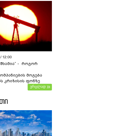
/ 12:00
 შხამია“ - როგორ
ომპანიების მოგება
ს კრიზისის ფონზე
ვრცლად
ᲔᲗᲘ