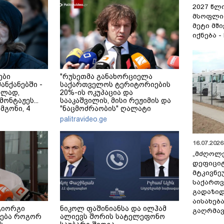
2027 წლ
მსოფლი
მეტი მშ
იქნება -
ები
"რუსეთმა განახორციელა
მანქანებში -
საქართველოს ტერიტორიების
ულად,
20%-ის ოკუპაცია და
ონტაჟეს...
სააკაშვილის, მისი რეჟიმის და
 მგონი, 4
"ნაცმოძრაობის" ღალატი
ეკა კუპატაძე
ვერანაირად ვერ გადაფარავს
palitravideo.ge
ამ დანაშაულს" - ირაკლი
კობახიძე
16.07.2026 
„მძღოლ
დეფიცი
მტკივნ
საქართ
გადაზიდ
აისახებ
გიორგი
ნიკოლ ფაშინიანსა და ილჰამ
გაღრმავ
დება როგორ
ალიევს შორის სატელეფონო