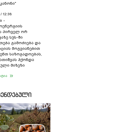
კანონი"
/ 12:38
ი -
ოენერგიის
ს პირველ ორ
აზე სუს-ში
თება გამოძიება და
ციას მოგვიანებით
ენთ საზოგადოებას,
გათიშვას ჰქონდა
ული მიზეზი
ატია
ᲛᲔᲜᲓᲔᲑᲣᲚᲘ