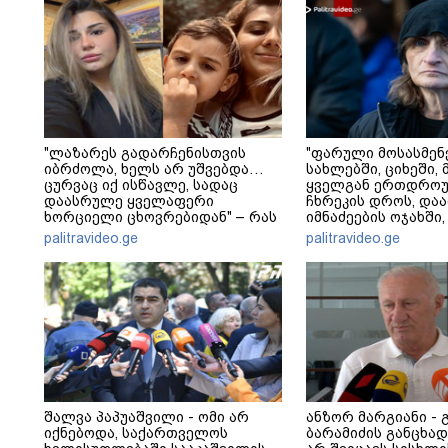
"ლაზარეს გადარჩენისთვის
"ფარული მოსასმენ
იბრძოლა, ხელს არ უშვებდა…
სახლებში, ციხეში, 
ცურვაც იქ ისწავლე, სადაც
ყველგან ერთდრო
დაასრულე ყველაფერი
ჩხრეკის დროს, დაამ
ხორციელი ცხოვრებიდან" – რას
იმნაძეების ოჯახში,
წერს ხობში დაღუპული დედა-
მოსასმენი იყო..." - 
palitravideo.ge
palitravideo.ge
შვილის ახლობელი?
შალვა პაპუაშვილი - ომი არ
ანზორ მარგიანი - 
იქნებოდა, საქართველოს
ბარამიძის განცხა