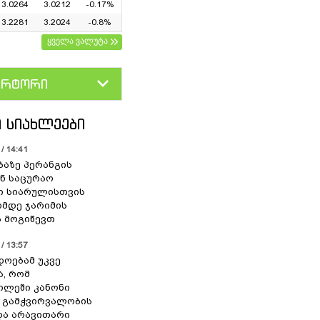
3.0264
3.0212
-0.17%
3.2281
3.2024
-0.8%
ყველა ვალუტა
ერტორი
D
GEL
 ᲡᲘᲐᲮᲚᲔᲔᲑᲘ
/ 14:41
ბაზე პერანგის
ან საცურაო
ი სიარულისთვის
ომდე ჯარიმის
 მოგიწევთ
/ 13:57
დოებამ უკვე
ა, რომ
ილეში კანონი
 გამჭვირვალობის
და არავითარი