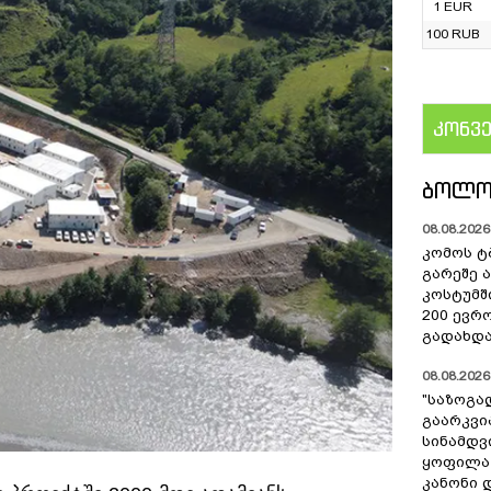
1 EUR
100 RUB
კონვ
US
ᲑᲝᲚᲝ
08.08.2026 
კომოს ტ
გარეშე 
კოსტუმშ
200 ევრ
გადახდა
08.08.2026 
"საზოგა
გაარკვი
სინამდვ
ყოფილა
კანონი 