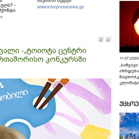
ს
საუბარი შედგა
ულს? -
www.interpressnews.ge
ჰქონდა
მ როგორ
ge
თქმა?
ავალი -„ტოიოტა ცენტრი
ერთაშორისო კონკურსში
11.07.2026 
„საწვავი
იზრდება
ნავთობკ
კლიმატი
ᲣᲪᲮᲝ