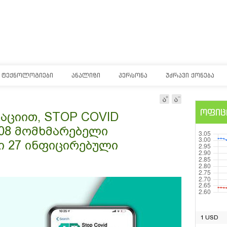
ᲢᲔᲥᲜᲝᲚᲝᲒᲘᲔᲑᲘ
ᲐᲜᲐᲚᲘᲖᲘ
ᲞᲔᲠᲡᲝᲜᲐ
ᲣᲫᲠᲐᲕᲘ ᲥᲝᲜᲔᲑᲐ
ოფიც
აციით, STOP COVID
308 მომხმარებელი
ი 27 ინფიცირებული
1 USD