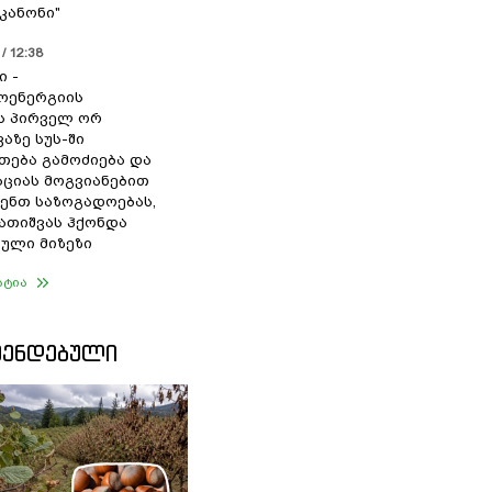
კანონი"
/ 12:38
ი -
ოენერგიის
ს პირველ ორ
აზე სუს-ში
თება გამოძიება და
ციას მოგვიანებით
ენთ საზოგადოებას,
გათიშვას ჰქონდა
ული მიზეზი
ატია
ᲛᲔᲜᲓᲔᲑᲣᲚᲘ