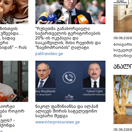
ნისთვის
"რუსეთმა განახორციელა
 უშვებდა…
საქართველოს ტერიტორიების
, სადაც
20%-ის ოკუპაცია და
06.08.2026 
ერი
სააკაშვილის, მისი რეჟიმის და
ბოიგარ
იდან" – რას
"ნაცმოძრაობის" ღალატი
საუკეთე
ული დედა-
ვერანაირად ვერ გადაფარავს
palitravideo.ge
მაღაზიე
?
ამ დანაშაულს" - ირაკლი
კობახიძე
ᲐᲜᲐᲚ
გიორგი
ნიკოლ ფაშინიანსა და ილჰამ
დება როგორ
ალიევს შორის სატელეფონო
ს
საუბარი შედგა
ულს? -
www.interpressnews.ge
ჰქონდა
05.08.2026 
მ როგორ
ge