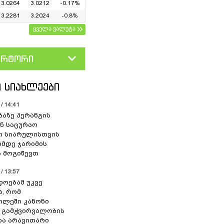
3.0264
3.0212
-0.17%
3.2281
3.2024
-0.8%
ყველა ვალუტა
ერტორი
D
GEL
 ᲡᲘᲐᲮᲚᲔᲔᲑᲘ
/ 14:41
ბაზე პერანგის
ან საცურაო
ი სიარულისთვის
ომდე ჯარიმის
 მოგიწევთ
/ 13:57
დოებამ უკვე
ა, რომ
ილეში კანონი
 გამჭვირვალობის
და არავითარი