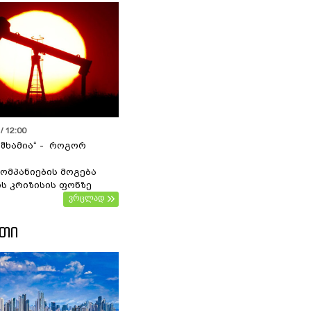
/ 12:00
 შხამია“ - როგორ
ომპანიების მოგება
ს კრიზისის ფონზე
ვრცლად
ᲔᲗᲘ