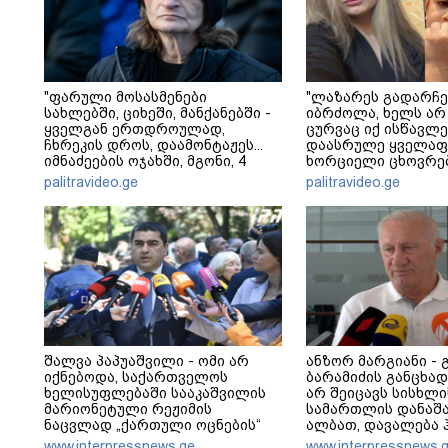
"ფარული მოსასმენები
"ლაზარეს გადარჩე
სახლებში, ციხეში, მანქანებში -
იბრძოლა, ხელს არ
ყველგან ერთდროულად,
ცურვაც იქ ისწავლე
ჩხრეკის დროს, დაამონტაჟეს...
დაასრულე ყველაფ
იმნაძეების ოჯახში, მგონი, 4
ხორციელი ცხოვრებ
მოსასმენი იყო..." - ეკა კუპატაძე
წერს ხობში დაღუპ
palitravideo.ge
palitravideo.ge
შვილის ახლობელი
შალვა პაპუაშვილი - ომი არ
ანზორ მარგიანი - 
იქნებოდა, საქართველოს
ბარამიძის განცხა
ხელისუფლებაში სააკაშვილის
არ შეიცავს სისხლი
მარიონეტული რეჟიმის
სამართლის დანაშა
ნაცვლად „ქართული ოცნების“
ალბათ, დავალება 
მსგავსი პატრიოტული ძალა რომ
ვიღაცისგან, თორე
www.interpressnews.ge
www.interpressnews.