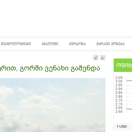
ᲢᲔᲥᲜᲝᲚᲝᲒᲘᲔᲑᲘ
ᲐᲜᲐᲚᲘᲖᲘ
ᲞᲔᲠᲡᲝᲜᲐ
ᲣᲫᲠᲐᲕᲘ ᲥᲝᲜᲔᲑᲐ
ოფიც
რით, გორში ვენახი გაშენდა
1 USD