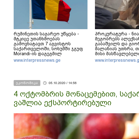
რუმინეთის საგარეო უწყება -
პროკურატურა - ნია
მტკიცე უთანხმოებას
მეგობრებს ალექს
გამოვხატავთ 7 აგვისტოს
გაბაშვილს და გიო
საქართველოში, სოხუმში ჯგუფ
მალანიას უთხრა, 
Morandi-ის დაგეგმილ
მისი მასწავლებელი
გამოსვლასთან დაკავშირებით -
ავალიანი ზედმეტ 
www.interpressnews.ge
www.interpressnews.
მტკიცედ ვადასტურებთ ურყევ
იჩენდა მის მიმართ
მხარდაჭერას საქართველოს
ალექსანდრე გაბა
სუვერენიტეტისა და
წააქეზა, თანამზრ
ტერიტორიული მთლიანობის
ერთად თავს დასხმ
ეკონომიკა
მიმართ
ავალიანს
05.10.2020 / 14:56
4 ოქტომბრის მონაცემებით, საქ
ვაშლია ექსპორტირებული