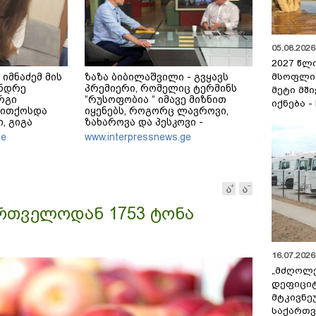
05.08.2026 
2027 წლ
მსოფლი
 იმნაძემ მის
ზაზა ბიბილაშვილი - გვყავს
ანდრე
პრემიერი, რომელიც ტერმინს
მეტი მშ
რგი
“რუსოფობია “ იმავე მიზნით
იქნება -
თითქოსდა
იყენებს, როგორც ლავროვი,
, გიგა
ზახაროვა და პესკოვი -
ყურადღებას
ამოტრიალებულ რეალობაში
ge
www.interpressnews.ge
, რითაც
ვცხოვრობთ, თავს
შვილი
გვამართლებინებენ, რომ
ახველებთან
დამპყრობლის მიმართ
ოდა გიგა
გაგვაჩნია ადეკვატური განცდა
ართველოდან 1753 ტონა
16.07.2026 
„მძღოლ
დეფიცი
მტკივნ
საქართ