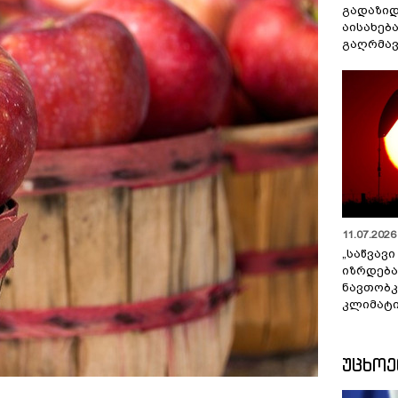
გადაზიდ
აისახებ
გაღრმავ
11.07.2026 
„საწვავი
იზრდება
ნავთობკ
კლიმატი
ᲣᲪᲮᲝ