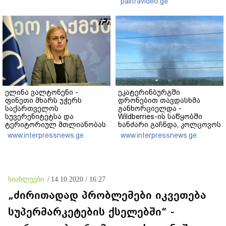
palitravideo.ge
კობახიძე
ელინა ვალტონენი -
ეკატერინბურგში
ფინეთი მხარს უჭერს
დრონებით თავდასხმა
საქართველოს
განხორციელდა -
სუვერენიტეტსა და
Wildberries-ის საწყობში
ტერიტორიულ მთლიანობას
ხანძარი გაჩნდა, კოლცოვოს
- რუსეთს ვალდებულებების
აეროპორტში კი შეზღუდვა
www.interpressnews.ge
www.interpressnews.ge
შესრულებისკენ
დაწესდა
მოვუწოდებთ
სიახლეები
/
14.10.2020 / 16:27
„ძირითადად პრობლემები იკვეთება
სუპერმარკეტების ქსელებში“ -