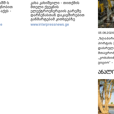
აშშ-ს
კახა კახიშვილი - თითქმის
ენობით
მთელი ქვეყნის
აქვს -
ელექტროენერგიის გარეშე
დარჩენასთან დაკავშირებით
განმარტებამ კითხვებზე
 ძებნა
პასუხების ნაცვლად, მეტი ეჭვი
ge
www.interpressnews.ge
თთვის
გააჩინა - თუ მსგავსი გათიშვა
ობას
გარდაუვალი იყო, რატომ არ
05.08.2026 
გააფრთხილეს მოსახლეობა?
„ზღაპარ
პორტის 
დასრულე
მთავრობ
„კობახიძ
ვიციო“ 
ᲐᲜᲐᲚ