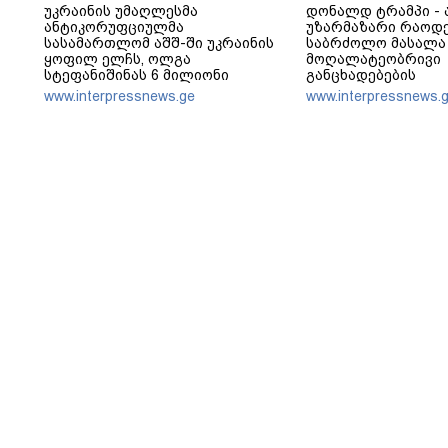
უკრაინის უმაღლესმა
დონალდ ტრამპი - 
ანტიკორუფციულმა
უზარმაზარი რაოდ
სასამართლომ აშშ-ში უკრაინის
საბრძოლო მასალა 
ყოფილ ელჩს, ოლგა
მოღალატეობრივი
სტეფანიშინას 6 მილიონი
განცხადებების
გრივნის ოდენობის გირაოს
გამავრცელებლების
www.interpressnews.ge
www.interpressnews.
გადახდა დააკისრა
მიმდინარეობს, მა
ხანგრძლივ პატიმრ
მოვითხოვთ