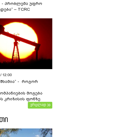
ა - პრობლემა უფრო
დება“ – TCRC
/ 12:00
 შხამია“ - როგორ
ომპანიების მოგება
ს კრიზისის ფონზე
ვრცლად
ᲔᲗᲘ