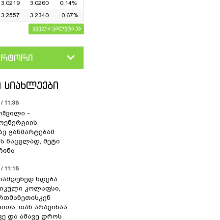
3.0219
3.0260
0.14%
3.2557
3.2340
-0.67%
ყველა ვალუტა
ერტორი
D
GEL
 ᲡᲘᲐᲮᲚᲔᲔᲑᲘ
/ 11:38
იშვილი -
ოენერგიის
ზე განმარტებამ
ის ნაცვლად, მეტი
ჩინა
/ 11:18
ერამდენედ ხდება
იკული კოლაფსი,
რთმანეთისკენ
თითს, თან არავინაა
ვე და ამავე დროს