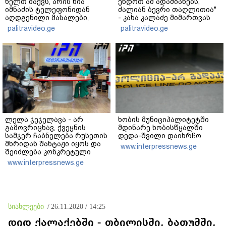
ხელთ მაქვს, არის ნია
ენდოთ ამ ადამიანებს,
იმნაძის ტელეფონიდან
ძალიან ბევრი თაღლითია"
აღდგენილი მასალები,
- კახა კალაძე მიმართვას
არის ანძები, დეტალურები"
ავრცელებს
palitravideo.ge
palitravideo.ge
- ეკა კუპატაძე
ლელა ჯეჯელავა - არ
ხობის მუნიციპალიტეტში
გამოვრიცხავ, ქვეყნის
მდინარე ხობისწყალში
სამჯერ ჩაბნელება რუსეთის
დედა-შვილი დაიხრჩო
მხრიდან შანტაჟი იყოს და
www.interpressnews.ge
შეიძლება კონკრეტული
პოლიტიკური მოთხოვნების
www.interpressnews.ge
შესრულებას
უკავშირდებოდეს -
ვფიქრობ, ეს მოთხოვნები
უფრო ოკუპირებულ
რეგიონებს ეხება
სიახლეები
/
26.11.2020 / 14:25
დიდ ქალაქებში - თბილისში, ბათუმში,