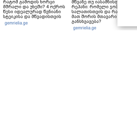
რატომ გამოდის ხორცი
მწვანე თუ იასამნისფერი
მშრალი და უხეში? 4 ოქროს
რეჰანი: რომელი ჯობს
წესი იდეალურად წვნიანი
სალათისთვის და რა არის
სტეიკისა და მწვადისთვის
მათ შორის მთავარი
განსხვავება?
gemrielia.ge
gemrielia.ge
sponsored by
ContentRoom
ფერმენტირებული
როდის არის ხალი საშიში
ინგრედიენტები კანის
და როგორია მისი
მოვლაში - კორეული
მოშორების მარტივი და
ინოვაციური ბრენდი Manyo
უსაფრთხო გზები
საქართველოშია