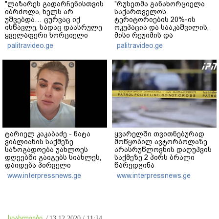
"ლაზარეს გადარჩენისთვის
"რუსეთმა განახორციელა
იბრძოლა, ხელს არ
საქართველოს
უშვებდა… ცურვაც იქ
ტერიტორიების 20%-ის
ისწავლე, სადაც დაასრულე
ოკუპაცია და სააკაშვილის,
ყველაფერი ხორციელი
მისი რეჟიმის და
ცხოვრებიდან" – რას წერს
"ნაცმოძრაობის" ღალატი
palitravideo.ge
palitravideo.ge
ხობში დაღუპული დედა-
ვერანაირად ვერ
შვილის ახლობელი?
გადაფარავს ამ
დანაშაულს" - ირაკლი
კობახიძე
ტარიელ კაკაბაძე - ნატა
ყვარელში თვითნებურად
ვიბლიანის საქმეზე
მოწყობილ ავტორბოლაზე
საზოგადოება უახლოეს
არასრუწლოვნის დაღუპვის
დღეებში გაიგებს სიახლეს,
საქმეზე 2 პირს ბრალი
დაიდება პირველი
წარედგინა
მნიშვნელოვანი შედეგი და
www.interpressnews.ge
www.interpressnews.ge
ოფიციალურად ცნობენ
დაზარალებულად
სიახლეები
/
13.12.2020 / 11:24