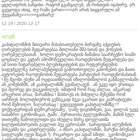
ყველაფრის საწყისი. რატომ გვაწვალებ, ან რისთვის იჯახირე, არ
გვეყოფა ისიც, თუ რაში ვართ>>>>არ არის სიყვარული ამ
ქვეყანაზე>>>>>>გაიხარე!
12:19 / 2020-12-17
ალექს
კაპიტალიზმის მთავარი მახასიათებელი ბირჟაზე აქციების
ღირებულების შეფარდებაა მთლიანი მშპ-სთან და ქონების
ღირებულებათან , ხოლო დემოკრატიის ნიშანია საარჩევნო სიაში
ცოცხალ და კვტარ ამომრჩეველთა რაოდენობის შეფარდება და
ამ სიით ჩატარებული პლებისციტების და რეფერენდუმის
საფუძველზე პარლამენტიდან გამოთხოვილი კანონების და მათი
ავტორების რაოდენობის შეფარდება პარტიების რაოდენობასთან
! მე მგონი ესენი ამ ოცდაათწლიან იწილობიწილოს განმავლობაში
ან კომუნიზმს, ან კაპიტალიზმს გვიმალავენ , ან უკვე იყო ერთიცა
და მეორეც და დაგვიმალეს, იმიტომ რომ რაც ახლაა, აშკარად
არცერთი არაა, მარაზმია ! მახსოვს ის მიხუილა მეჩენნი რომ
აირჩიეს პოლიტბიუროს გენსეკად ბუკი ვკარით და კაპრატივები
რომ შემოიღო, ნაღარასაც ! გედევედით კაპიტალიზმზე !?
დიქტატურიდან დემოკრატიაზე , ღამე დავიძინეთ, ვაა, დილას უკვე
საბაზრო ეკონომიკაა, ტაში , ბურთაობა ტელევიზიაში, მაშინ სულ
თითებზე ჩამოთვლიდი და იხუვლა სსრკ დოვლათმა
ბალტიისპირეთის გავლით ჰეე ევროპაში , სარფიდან ალუმინის
მისკებმა და კასტრულებმა , ა ძმაო კაპიტალიზმი, მარქსი ბრუნავს
საფლავში (ფუი მაგას !), რიკარდო და ადამ სმიტი , ეკონომიკაო
ეკონომიური უნდა იყოსო ბრეჟნევმა , ა ძმაო იწილო ბიწილო ,