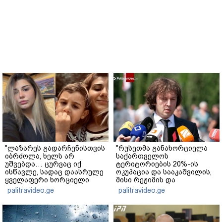
"ლაზარეს გადარჩენისთვის
"რუსეთმა განახორციელა
იბრძოლა, ხელს არ
საქართველოს
უშვებდა… ცურვაც იქ
ტერიტორიების 20%-ის
ისწავლე, სადაც დაასრულე
ოკუპაცია და სააკაშვილის,
ყველაფერი ხორციელი
მისი რეჟიმის და
ცხოვრებიდან" – რას წერს
"ნაცმოძრაობის" ღალატი
palitravideo.ge
palitravideo.ge
ხობში დაღუპული დედა-
ვერანაირად ვერ
შვილის ახლობელი?
გადაფარავს ამ
დანაშაულს" - ირაკლი
კობახიძე