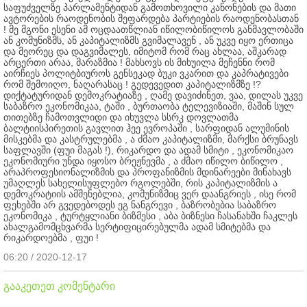
საფუძველზე პარლამენტიდან გამოთხოვილი კანონების და მათი
ავტორების რაოდენობის შეფარდება პარტიების რაოდენობასთან
! მე მგონი ესენი ამ ოცდაათწლიან იწილობიწილოს განმავლობაში
ან კომუნიზმს, ან კაპიტალიზმს გვიმალავენ , ან უკვე იყო ერთიცა
და მეორეც და დაგვიმალეს, იმიტომ რომ რაც ახლაა, აშკარად
არცერთი არაა, მარაზმია ! მახსოვს ის მიხუილა მეჩენნი რომ
აირჩიეს პოლიტბიუროს გენსეკად ბუკი ვკარით და კაპრატივები
რომ შემოიღო, ნაღარასაც ! გედევედით კაპიტალიზმზე !?
დიქტატურიდან დემოკრატიაზე , ღამე დავიძინეთ, ვაა, დილას უკვე
საბაზრო ეკონომიკაა, ტაში , ბურთაობა ტელევიზიაში, მაშინ სულ
თითებზე ჩამოთვლიდი და იხუვლა სსრკ დოვლათმა
ბალტიისპირეთის გავლით ჰეე ევროპაში , სარფიდან ალუმინის
მისკებმა და კასტრულებმა , ა ძმაო კაპიტალიზმი, მარქსი ბრუნავს
საფლავში (ფუი მაგას !), რიკარდო და ადამ სმიტი , ეკონომიკაო
ეკონომიური უნდა იყოსო ბრეჟნევმა , ა ძმაო იწილო ბიწილო ,
არაპროფესიონალიზმის და პროფანიზმის მდინარეები მინახავს
უმაღლეს სახელისუფლებო რგოლებში, რის კაპიტალიზმის ა
დემოკრატიის ამშენებლია, კომუნიზმიც ვერ დაანგრიეს , ისე რომ
ფეხებში არ გვედებოდეს ეგ ნანგრევი , ბაზრობებია საბაზრო
ეკონომიკა , ტურტყლიანი ბიზმესი , აბა ბიზნესი ჩასანახში ჩაკლეს
ახალგამომცხვარმა სერტიფიცირებულმა ადამ სმიტებმა და
რიკარდოებმა , ფუი !
06:20 / 2020-12-17
გააკეთეთ კომენტარი