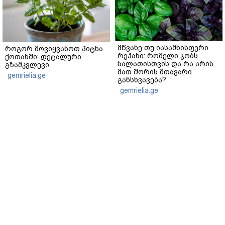
მწვანე თუ იასამნისფერი
როგორ მოვიყვანოთ პიტნა
რეჰანი: რომელი ჯობს
ქოთანში: დეტალური
სალათისთვის და რა არის
გზამკვლევი
მათ შორის მთავარი
gemrielia.ge
განსხვავება?
gemrielia.ge
sponsored by
ContentRoom
ფერმენტირებული
როდის არის ხალი საშიში
ინგრედიენტები კანის
და როგორია მისი