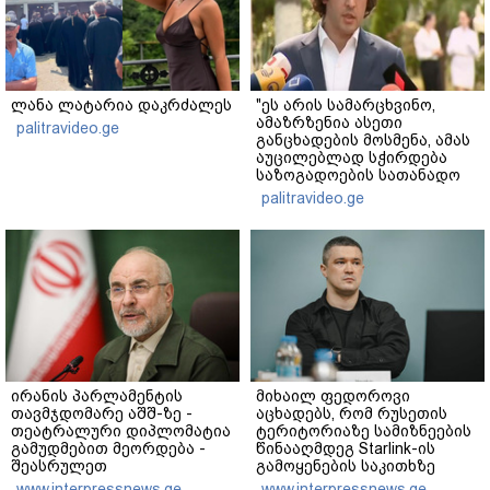
ლანა ლატარია დაკრძალეს
"ეს არის სამარცხვინო,
ამაზრზენია ასეთი
palitravideo.ge
განცხადების მოსმენა, ამას
აუცილებლად სჭირდება
საზოგადოების სათანადო
რეაქცია" - ირაკლი
palitravideo.ge
კობახიძე
ირანის პარლამენტის
მიხაილ ფედოროვი
თავმჯდომარე აშშ-ზე -
აცხადებს, რომ რუსეთის
თეატრალური დიპლომატია
ტერიტორიაზე სამიზნეების
გამუდმებით მეორდება -
წინააღმდეგ Starlink-ის
შეასრულეთ
გამოყენების საკითხზე
ვალდებულებები, მეტი
ილონ მასკთან
www.interpressnews.ge
www.interpressnews.ge