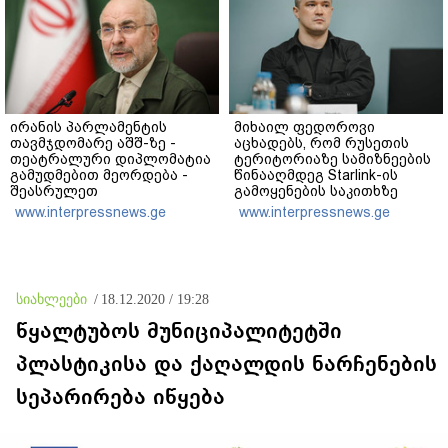
ირანის პარლამენტის
მიხაილ ფედოროვი
თავმჯდომარე აშშ-ზე -
აცხადებს, რომ რუსეთის
თეატრალური დიპლომატია
ტერიტორიაზე სამიზნეების
გამუდმებით მეორდება -
წინააღმდეგ Starlink-ის
შეასრულეთ
გამოყენების საკითხზე
ვალდებულებები, მეტი
ილონ მასკთან
www.interpressnews.ge
www.interpressnews.ge
თეატრი არ გვჭირდება
მოლაპარაკებებს
აწარმოებს
სიახლეები
/
18.12.2020 / 19:28
წყალტუბოს მუნიციპალიტეტში
პლასტიკისა და ქაღალდის ნარჩენების
სეპარირება იწყება