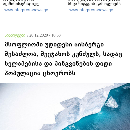
ადმინისტრაციულ
სხვა სიტყვის გამოყენება
შენობებზე სახელმწიფო
აჯობებდა - არასდროს
www.interpressnews.ge
www.interpressnews.ge
დროშები დაეშვა
მითქვამს, რომ ჩვენები
ხელებაწეულს ან
დატყვევებულს
"ხვრეტდნენ", ეგ არასდროს
მინახავს და არც რაიმე
სიახლეები
/
20.12.2020 / 10:58
ფაქტი ვიცი
მსოფლიოში უდიდესი აისბერგი
შესაძლოა, შეეჯახოს კუნძულს, სადაც
სელაპებისა და პინგვინების დიდი
პოპულაცია ცხოვრობს