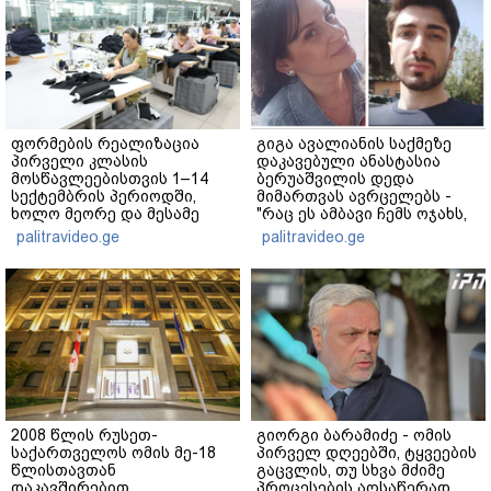
ფორმების რეალიზაცია
გიგა ავალიანის საქმეზე
პირველი კლასის
დაკავებული ანასტასია
მოსწავლეებისთვის 1–14
ბერუაშვილის დედა
სექტემბრის პერიოდში,
მიმართვას ავრცელებს -
ხოლო მეორე და მესამე
"რაც ეს ამბავი ჩემს ოჯახს,
ეტაპებზე...
ჩემს ანასტასიას გადახდა
palitravideo.ge
palitravideo.ge
თავს, მის მერე მე მე არ
ვარ"
2008 წლის რუსეთ-
გიორგი ბარამიძე - ომის
საქართველოს ომის მე-18
პირველ დღეებში, ტყვეების
წლისთავთან
გაცვლის, თუ სხვა მძიმე
დაკავშირებით
პროცესების აღსაწერად,