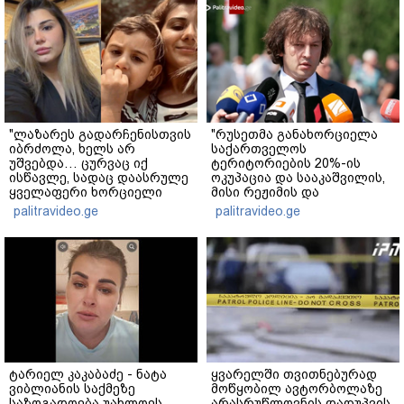
"ლაზარეს გადარჩენისთვის
"რუსეთმა განახორციელა
იბრძოლა, ხელს არ
საქართველოს
უშვებდა… ცურვაც იქ
ტერიტორიების 20%-ის
ისწავლე, სადაც დაასრულე
ოკუპაცია და სააკაშვილის,
ყველაფერი ხორციელი
მისი რეჟიმის და
ცხოვრებიდან" – რას წერს
"ნაცმოძრაობის" ღალატი
palitravideo.ge
palitravideo.ge
ხობში დაღუპული დედა-
ვერანაირად ვერ
შვილის ახლობელი?
გადაფარავს ამ
დანაშაულს" - ირაკლი
კობახიძე
ტარიელ კაკაბაძე - ნატა
ყვარელში თვითნებურად
ვიბლიანის საქმეზე
მოწყობილ ავტორბოლაზე
საზოგადოება უახლოეს
არასრუწლოვნის დაღუპვის