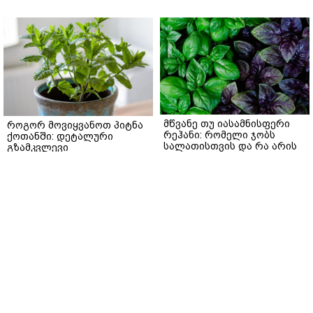
მწვანე თუ იასამნისფერი
როგორ მოვიყვანოთ პიტნა
რეჰანი: რომელი ჯობს
ქოთანში: დეტალური
სალათისთვის და რა არის
გზამკვლევი
მათ შორის მთავარი
gemrielia.ge
განსხვავება?
gemrielia.ge
sponsored by
ContentRoom