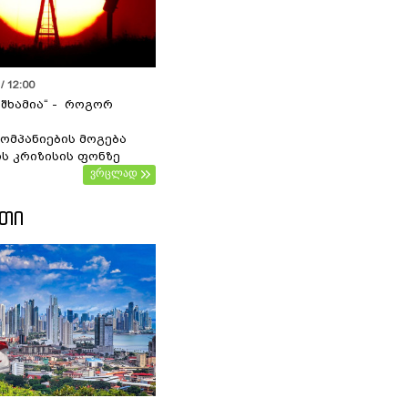
/ 12:00
 შხამია“ - როგორ
ომპანიების მოგება
ს კრიზისის ფონზე
ვრცლად
ᲔᲗᲘ