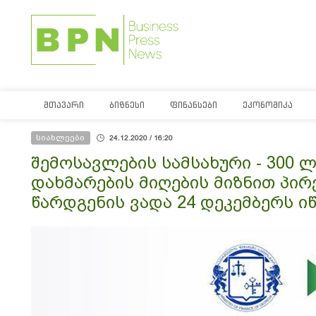
ᲛᲗᲐᲕᲐᲠᲘ
ᲑᲘᲖᲜᲔᲡᲘ
ᲤᲘᲜᲐᲜᲡᲔᲑᲘ
ᲔᲙᲝᲜᲝᲛᲘᲙᲐ
სიახლეები
24.12.2020 / 16:20
შემოსავლების სამსახური - 300 
დახმარების მიღების მიზნით პი
წარდგენის ვადა 24 დეკემბერს ი