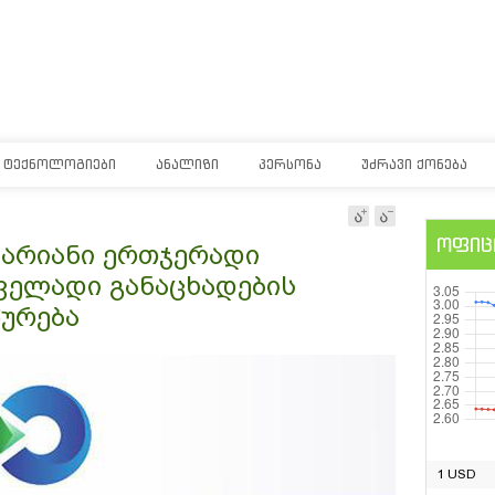
ᲢᲔᲥᲜᲝᲚᲝᲒᲘᲔᲑᲘ
ᲐᲜᲐᲚᲘᲖᲘ
ᲞᲔᲠᲡᲝᲜᲐ
ᲣᲫᲠᲐᲕᲘ ᲥᲝᲜᲔᲑᲐ
ოფიც
ლარიანი ერთჯერადი
რველადი განაცხადების
წურება
1 USD