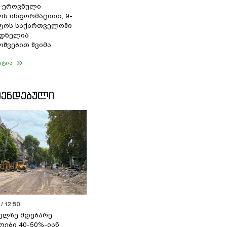
 ეროვნული
ოს ინფორმაციით, 9-
სტოს საქართველოში
დნელია
შვებით წვიმა
ატია
ᲛᲔᲜᲓᲔᲑᲣᲚᲘ
/ 12:50
ელზე მდებარე
ოები 40-50%-იან