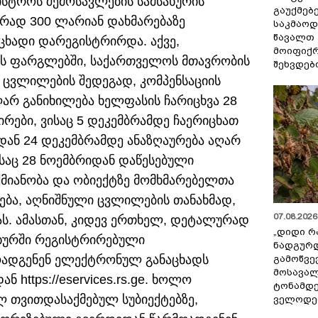
ნისტროს შემოსავლების სამსახურის
გაუქმებე
რად 300 ლარიან დახმარებაზე
საკმაოდ
წავალთ 
აცხადი დარეგისტრირდა. აქვე,
მოიფიქრ
მის ფარგლებში, საქართველოს მთავრობის
შეხვდებ
 ცვლილების შედეგად, კომპენსაციის
არ განიხილება ხელფასის ჩარიცხვა 28
ირები, ვისაც 5 დეკემბრამდე ჩაერიცხათ
დან 24 დეკემბრამდე ანაზღაურება აღარ
საც 28 ნოემბრიდან დაწესებული
აქმიანობა და ობიექტზე მომხმარებელთა
ება, აღნიშნული ცვლილების თანახმად,
07.08.2026 
იას. ამასთან, კიდევ ერთხელ, დეტალურად
„დიდი რ
ახურში რეგისტრირებული
ნადგურდ
ოადგენენ ელექტრონულ განაცხადს
გამოწვევ
მოსავალ
https://eservices.rs.ge. ხოლო
ტონამდ
 თვითდასაქმებულ სუბიექტებზე,
ველოდებ