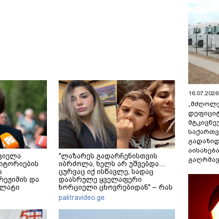
16.07.2026 
„მძღოლ
დეფიცი
მტკივნ
საქართ
გადაზიდ
აისახებ
ციელა
"ლაზარეს გადარჩენისთვის
გაღრმავ
იტორიების
იბრძოლა, ხელს არ უშვებდა…
ა
ცურვაც იქ ისწავლე, სადაც
 რეჟიმის და
დაასრულე ყველაფერი
ალატი
ხორციელი ცხოვრებიდან" – რას
ადაფარავს
წერს ხობში დაღუპული დედა-
palitravideo.ge
რაკლი
შვილის ახლობელი?