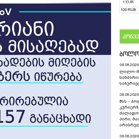
1 EUR
100 RUB
კონვ
US
ᲑᲝᲚᲝ
09.08.2026 
ლილო-მ
ხანძარი
საბურავ
09.08.2026 
შსს - პ
კურიერზ
ძალადო
პირი, მა
არასრულ
09.08.2026 