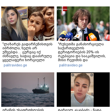
"ლაზარეს გადარჩენისთვის
"რუსეთმა განახორციელა
იბრძოლა, ხელს არ
საქართველოს
უშვებდა… ცურვაც იქ
ტერიტორიების 20%-ის
ისწავლე, სადაც დაასრულე
ოკუპაცია და სააკაშვილის,
ყველაფერი ხორციელი
მისი რეჟიმის და
ცხოვრებიდან" – რას წერს
"ნაცმოძრაობის" ღალატი
palitravideo.ge
palitravideo.ge
ხობში დაღუპული დედა-
ვერანაირად ვერ
შვილის ახლობელი?
გადაფარავს ამ
დანაშაულს" - ირაკლი
კობახიძე
ირანის უსაფრთხოების
ტარიელ კაკაბაძე - ნატა