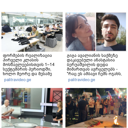
ფორმების რეალიზაცია
გიგა ავალიანის საქმეზე
პირველი კლასის
დაკავებული ანასტასია
მოსწავლეებისთვის 1–14
ბერუაშვილის დედა
სექტემბრის პერიოდში,
მიმართვას ავრცელებს -
ხოლო მეორე და მესამე
"რაც ეს ამბავი ჩემს ოჯახს,
ეტაპებზე...
ჩემს ანასტასიას გადახდა
palitravideo.ge
palitravideo.ge
თავს, მის მერე მე მე არ
ვარ"