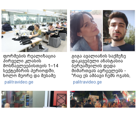
ფორმების რეალიზაცია
გიგა ავალიანის საქმეზე
პირველი კლასის
დაკავებული ანასტასია
მოსწავლეებისთვის 1–14
ბერუაშვილის დედა
სექტემბრის პერიოდში,
მიმართვას ავრცელებს -
ხოლო მეორე და მესამე
"რაც ეს ამბავი ჩემს ოჯახს,
ეტაპებზე...
ჩემს ანასტასიას გადახდა
palitravideo.ge
palitravideo.ge
თავს, მის მერე მე მე არ
ვარ"