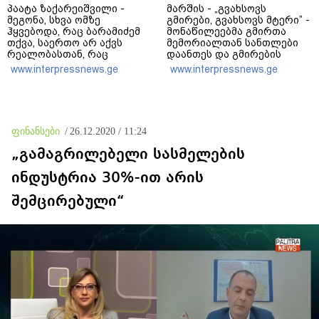
პაატა ზაქარეიშვილი -
მარშის - „გვახსოვს
მეგონა, სხვა ომზე
გმირები, გვახსოვს მტერი” -
ჰყვებოდა, რაც ბარამიძემ
მონაწილეებმა გმირთა
თქვა, საერთო არ აქვს
მემორიალთან სანთლები
რეალობასთან, რაც
დაანთეს და გმირების
აფხაზეთში იყო - შემიძლია
ხსოვნას პატივი მიაგეს
www.interpressnews.ge
www.interpressnews.ge
ადამიანებს ვაჩვენო
უამრავი საბუთი, სადაც
კომისია მუშაობს და
ბარამიძე იქ არ ჩანს
ფინანსები
/
26.12.2020 / 11:24
„გამაგრილებელი სასმელების
ინდუსტრია 30%-ით არის
შემცირებული“