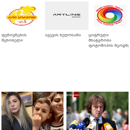
ფენოვნების
ავეჯის ხელოსანი
ციფრული
მცხობელი
მხატვრობა
ფოტოშოპის მცოდნ