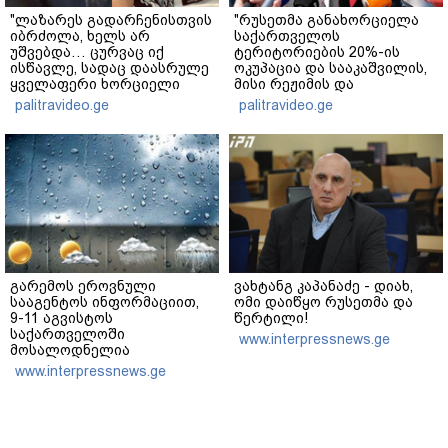
"ლაზარეს გადარჩენისთვის
"რუსეთმა განახორციელა
იბრძოლა, ხელს არ
საქართველოს
უშვებდა… ცურვაც იქ
ტერიტორიების 20%-ის
ისწავლე, სადაც დაასრულე
ოკუპაცია და სააკაშვილის,
ყველაფერი ხორციელი
მისი რეჟიმის და
ცხოვრებიდან" – რას წერს
"ნაცმოძრაობის" ღალატი
palitravideo.ge
palitravideo.ge
ხობში დაღუპული დედა-
ვერანაირად ვერ
შვილის ახლობელი?
გადაფარავს ამ
დანაშაულს" - ირაკლი
კობახიძე
გარემოს ეროვნული
ვახტანგ კაპანაძე - დიახ,
სააგენტოს ინფორმაციით,
ომი დაიწყო რუსეთმა და
9-11 აგვისტოს
წერტილი!
საქართველოში
www.interpressnews.ge
მოსალოდნელია
დროგამოშვებით წვიმა
www.interpressnews.ge