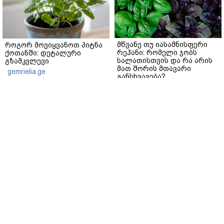
მწვანე თუ იასამნისფერი
როგორ მოვიყვანოთ პიტნა
რეჰანი: რომელი ჯობს
ქოთანში: დეტალური
სალათისთვის და რა არის
გზამკვლევი
მათ შორის მთავარი
gemrielia.ge
განსხვავება?
gemrielia.ge
sponsored by
ContentRoom
ფერმენტირებული
როდის არის ხალი საშიში
ინგრედიენტები კანის
და როგორია მისი
მოვლაში - კორეული
მოშორების მარტივი და